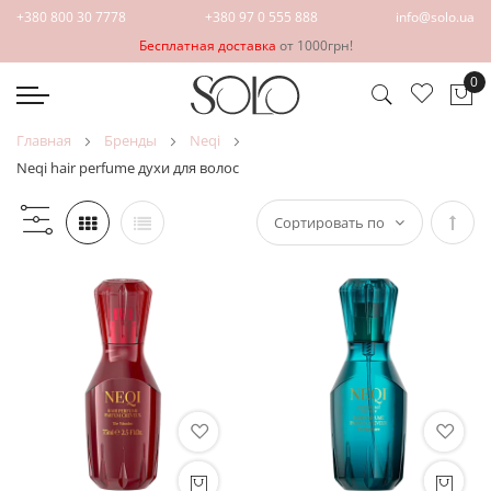
+380 800 30 7778
+380 97 0 555 888
info@solo.ua
Бесплатная доставка
от 1000грн!
0
Мо
главная
бренды
neqi
neqi hair perfume духи для волос
Зада
напр
по
убыв