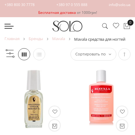
+380 800 30 7778
+380 97 0 555 888
info@solo.ua
Бесплатная доставка
от 1000грн!
0
Мо
главная
бренды
mavala
mavala средства для ногтей
Зада
напр
по
убыв