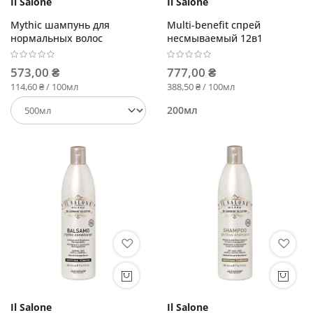
Il Salone
Il Salone
Mythic шампунь для
Multi-benefit спрей
нормальных волос
несмываемый 12в1
573,00 ₴
777,00 ₴
114,60 ₴ / 100мл
388,50 ₴ / 100мл
200мл
Il Salone
Il Salone