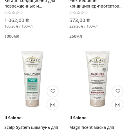
Keratin кондиционер для
Plex Rebuilder
поврежденных и
кондиционер-протектор
ослабленных волос
для восстановления волос
1 062,00 ₴
573,00 ₴
106,20 ₴ / 100мл
229,20 ₴ / 100мл
1000мл
250мл
Il Salone
Il Salone
Scalp System шампунь для
Magnificent маска для