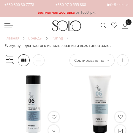
+380 800 30 7778
+380 97 0 555 888
info@solo.ua
Бесплатная доставка
от 1000грн!
0
Мо
главная
бренды
puring
everyday – для частого использования и всех типов волос
Зада
напр
по
убыв