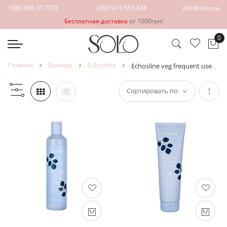
+380 800 30 7778
+380 97 0 555 888
info@solo.ua
Бесплатная доставка
от 1000грн!
0
Мо
главная
бренды
echosline
echosline veg frequent use
Зада
напр
по
убыв