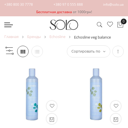
+380 800 30 7778
+380 97 0 555 888
info@solo.ua
Бесплатная доставка
от 1000грн!
0
Мо
главная
бренды
echosline
echosline veg balance
Зада
напр
по
убыв