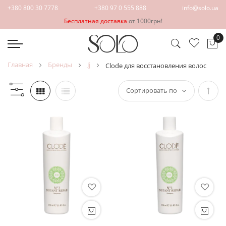
+380 800 30 7778
+380 97 0 555 888
info@solo.ua
Бесплатная доставка
от 1000грн!
0
Мо
главная
бренды
jj
clode для восстановления волос
Зада
напр
по
убыв