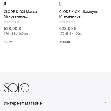
JJ
JJ
CLODE K-OXI Маска
CLODE K-OXI Шампунь
Мгновенное
Мгновенное
восстановление глубокого
восстановление
действия
628,00 ₴
628,00 ₴
179,43 ₴ / 100мл
179,43 ₴ / 100мл
350мл
350мл
Интернет магазин
Работаем каждый день: