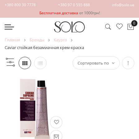
+380 800 30 7778
+380 97 0 555 888
info@solo.ua
Бесплатная доставка
от 1000грн!
0
Мо
главная
бренды
kaypro
caviar стойкая безамиачная крем-краска
Зада
напр
по
убыв