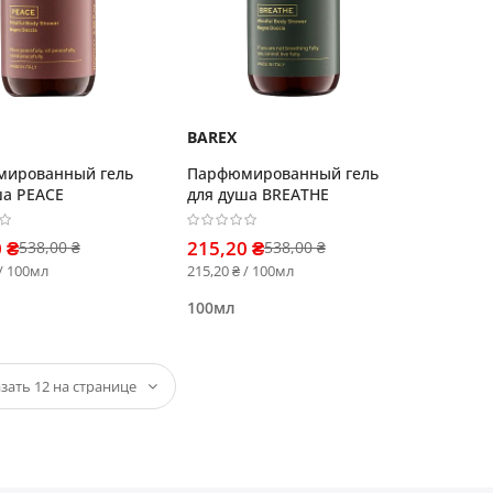
BAREX
ированный гель
Парфюмированный гель
ша PEACE
для душа BREATHE
 ₴
215,20 ₴
538,00 ₴
538,00 ₴
 / 100мл
215,20 ₴ / 100мл
100мл