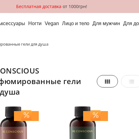
Бесплатная доставка
от 1000грн!
Аксессуары
Ногти
Vegan
Лицо и тело
Для мужчин
Для д
ированные гели для душа
фюмированные гели
Сетка
Спи
реть,
 душа