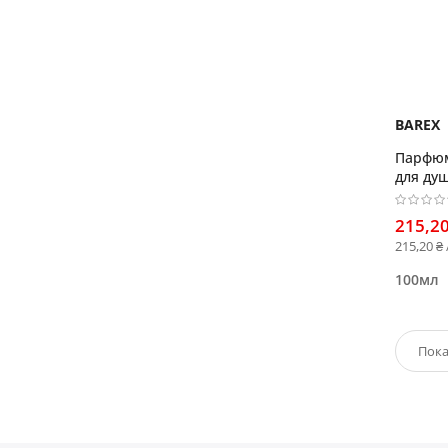
BAREX
Парфюм
для ду
215,20
215,20 ₴
100мл