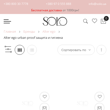
+380 800 30 7778
+380 97 0 555 888
info@solo.ua
Бесплатная доставка
от 1000грн!
0
Мо
главная
бренды
alter ego
alter ego urban proof защита и гигиена
Зада
напр
по
убыв