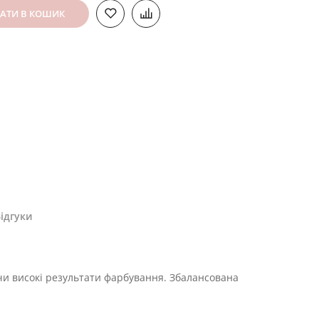
АТИ В КОШИК
ідгуки
чи високі результати фарбування. Збалансована