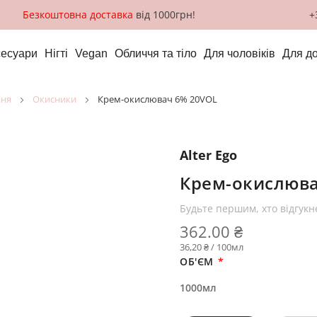
Безкоштовна доставка
від 1000грн!
+
сесуари
Нігті
Vegan
Обличчя та тіло
Для чоловіків
Для д
ння
окисники
Крем-окислювач 6% 20VOL
Alter Ego
Крем-окислюва
Будьте першим, хто відгукн
362.00 ₴
36,20 ₴ / 100мл
ОБ'ЄМ
1000мл