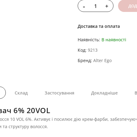
-
+
ДОД
Доставка та оплата
Наявність:
В наявності
Код
9213
Бренд
Alter Ego
Склад
Застосування
Докладніше
В
вач 6% 20VOL
осся 10 VOL 6%. Активує і посилює дію крем-фарби, забезпечую
 та структуру волосся.