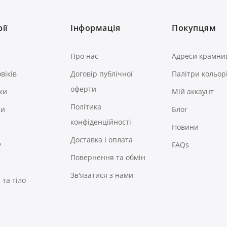
ії
Інформація
Покупцям
Про нас
Адреси крамни
віків
Договір публічної
Палітри кольор
оферти
ки
Мій аккаунт
Політика
ри
Блог
конфіденційності
Новини
Доставка і оплата
у
FAQs
Повернення та обмін
Зв'язатися з нами
та тіло