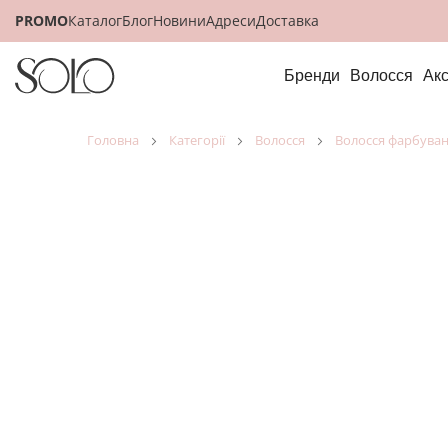
PROMO
Каталог
Блог
Новини
Адреси
Доставка
Бренди
Волосся
Ак
головна
категорії
волосся
волосся фарбува