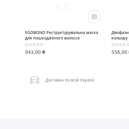
урувальна маска
Двофазний кондиціонер для захисту
волосся
кольору фарбованого волосся
558,00 ₴
Доставка по всій Україні