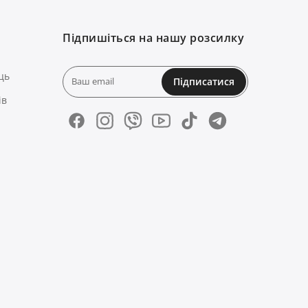
Підпишіться на нашу розсилку
ць
Підписатися
ів