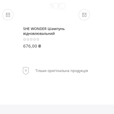
пунь
SHE WONDER Олія-еліксир для блиску
волосся
1 255,00 ₴
Тільки оригінальна продукція