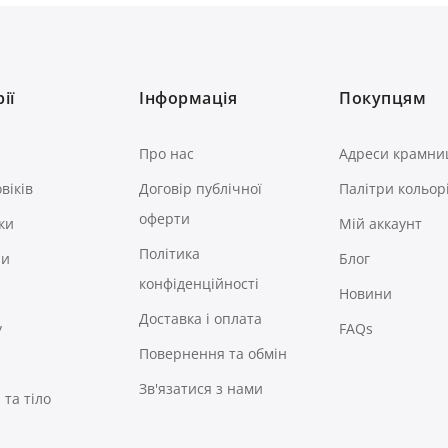
ії
Інформація
Покупцям
Про нас
Адреси крамни
віків
Договір публічної
Палітри кольор
оферти
ки
Мій аккаунт
Політика
ри
Блог
конфіденційності
Новини
Доставка і оплата
у
FAQs
Повернення та обмін
Зв'язатися з нами
та тіло