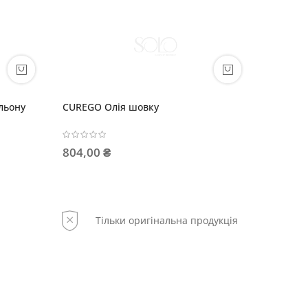
чищувальний для
STYLEGO Спрей для об'єму
873,00 ₴
Тільки оригінальна продукція