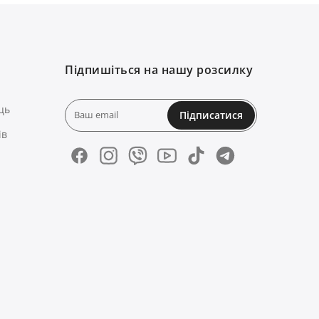
Підпишіться на нашу розсилку
ць
Підписатися
ів