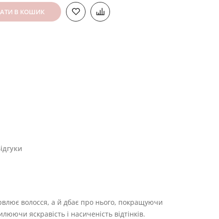
АТИ В КОШИК
ідгуки
барвлює волосся, а й дбає про нього, покращуючи
илюючи яскравість і насиченість відтінків.