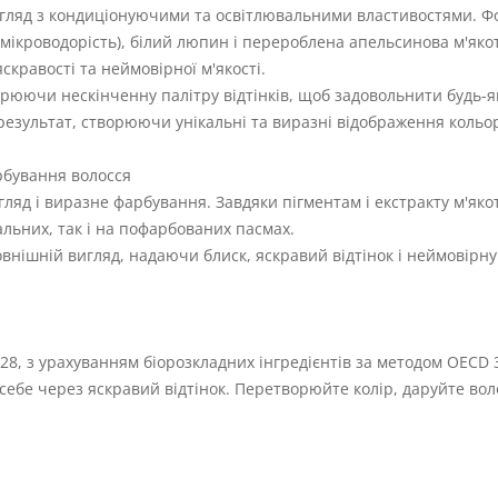
огляд з кондиціонуючими та освітлювальними властивостями. 
а мікроводорість), білий люпин і перероблена апельсинова м'яко
скравості та неймовірної м'якості.
орюючи нескінченну палітру відтінків, щоб задовольнити будь-як
результат, створюючи унікальні та виразні відображення кольор
рбування волосся
гляд і виразне фарбування. Завдяки пігментам і екстракту м'яко
альних, так і на пофарбованих пасмах.
внішній вигляд, надаючи блиск, яскравий відтінок і неймовірну 
28, з урахуванням біорозкладних інгредієнтів за методом OECD 3
 себе через яскравий відтінок. Перетворюйте колір, даруйте воло