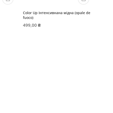
Color Up Інтенсивнана мідна (opale de
Color U
fuoco)
499,00
499,00 ₴