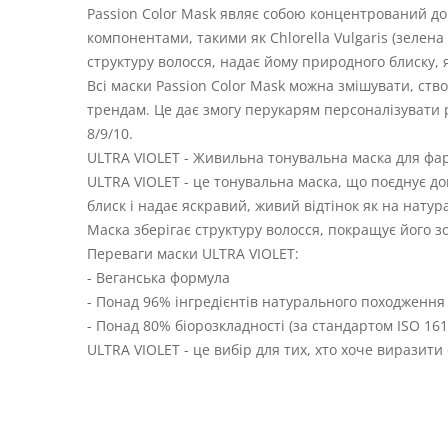
Passion Color Mask являє собою концентрований д
компонентами, такими як Chlorella Vulgaris (зелен
структуру волосся, надає йому природного блиску, я
Всі маски Passion Color Mask можна змішувати, ств
трендам. Це дає змогу перукарям персоналізувати 
8/9/10.
ULTRA VIOLET - Живильна тонувальна маска для фа
ULTRA VIOLET - це тонувальна маска, що поєднує до
блиск і надає яскравий, живий відтінок як на натур
Маска зберігає структуру волосся, покращує його зо
Переваги маски ULTRA VIOLET:
- Веганська формула
- Понад 96% інгредієнтів натурального походження
- Понад 80% біорозкладності (за стандартом ISO 161
ULTRA VIOLET - це вибір для тих, хто хоче виразити