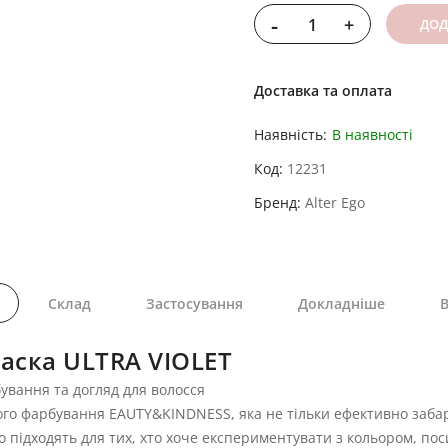
-
+
ДОД
Доставка та оплата
Наявність:
В наявності
Код
12231
Бренд
Alter Ego
Склад
Застосування
Докладніше
В
маска ULTRA VIOLET
рбування та догляд для волосся
 прямого фарбування EAUTY&KINDNESS, яка не тільки ефективно за
но підходять для тих, хто хоче експериментувати з кольором, пос