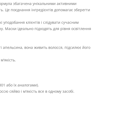
Формула збагачена унікальними активними
ть. Це поєднання інгредієнтів допомагає зберегти
і уподобання клієнтів і слідувати сучасним
у. Маски ідеально підходять для рівня освітлення
ті апельсина, вона живить волосся, підсилює його
м'якість.
01 або їх аналогами).
ссю сяйво і м'якість все в одному засобі.