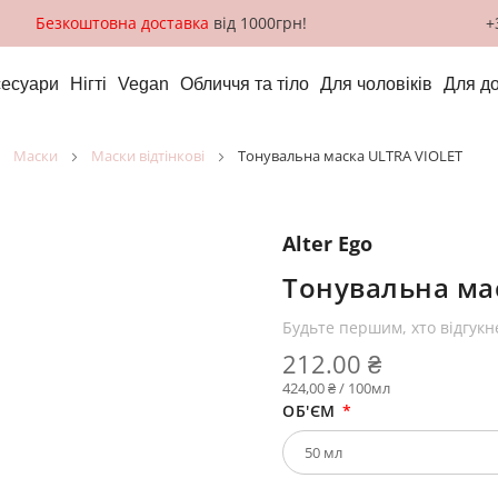
Безкоштовна доставка
від 1000грн!
+
сесуари
Нігті
Vegan
Обличчя та тіло
Для чоловіків
Для д
маски
маски відтінкові
Тонувальна маска ULTRA VIOLET
Alter Ego
Тонувальна ма
Будьте першим, хто відгукн
212.00 ₴
424,00 ₴ / 100мл
ОБ'ЄМ