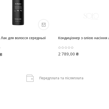
EGOBOND Реструктурувальний
Ребаланс-догляд о
шампунь для пошкодженого волосся
шкіри голови
663,00 ₴
968,00 ₴
Передплата та післяплата