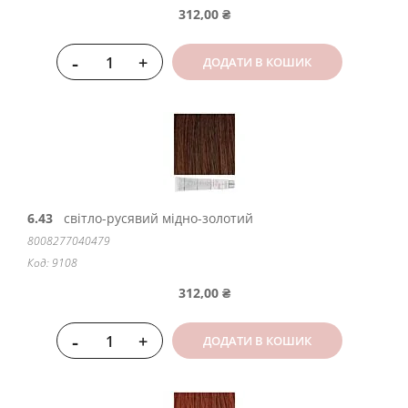
312,00 ₴
-
+
ДОДАТИ В КОШИК
6.43
світло-русявий мідно-золотий
8008277040479
Код: 9108
312,00 ₴
-
+
ДОДАТИ В КОШИК