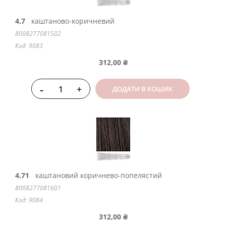
4.7
каштаново-коричневий
8008277081502
Код: 9083
312,00 ₴
-
+
ДОДАТИ В КОШИК
4.71
каштановий коричнево-попелястий
8008277081601
Код: 9084
312,00 ₴