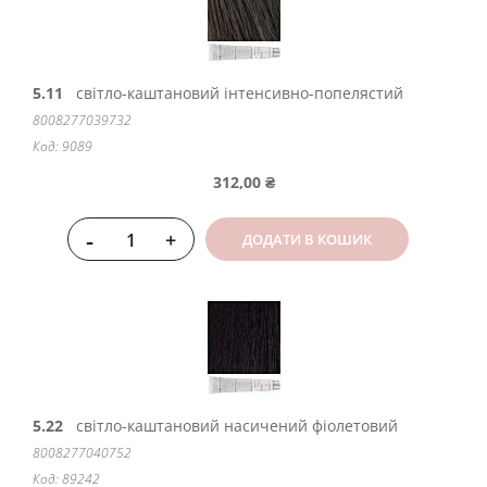
5.11
світло-каштановий інтенсивно-попелястий
8008277039732
Код: 9089
312,00 ₴
-
+
ДОДАТИ В КОШИК
5.22
світло-каштановий насичений фіолетовий
8008277040752
Код: 89242