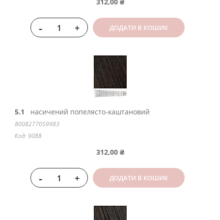
312,00 ₴
-
+
ДОДАТИ В КОШИК
5.1
насичений попелясто-каштановий
8008277059983
Код: 9088
312,00 ₴
-
+
ДОДАТИ В КОШИК