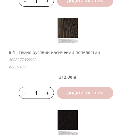
-
+
ДОДАТИ В КОШИК
6.1
темно русявий насичений попелястий
8008277059990
Код: 9100
312,00 ₴
-
+
ДОДАТИ В КОШИК