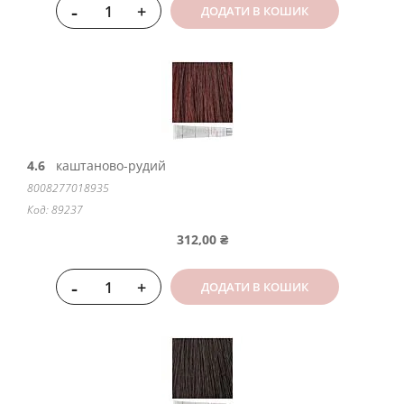
-
+
ДОДАТИ В КОШИК
4.6
каштаново-рудий
8008277018935
Код: 89237
312,00 ₴
-
+
ДОДАТИ В КОШИК