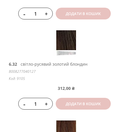
-
+
ДОДАТИ В КОШИК
6.32
світло-русявий золотий блондин
8008277040127
Код: 9105
312,00 ₴
-
+
ДОДАТИ В КОШИК