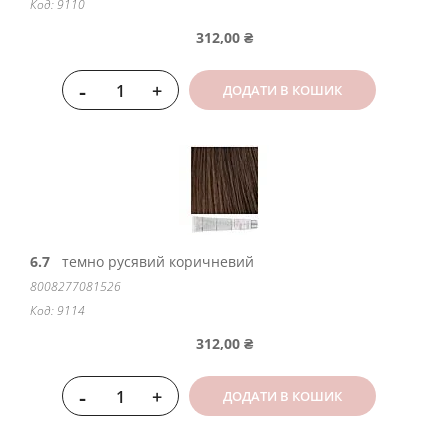
Код: 9110
312,00 ₴
-
+
ДОДАТИ В КОШИК
6.7
темно русявий коричневий
8008277081526
Код: 9114
312,00 ₴
-
+
ДОДАТИ В КОШИК