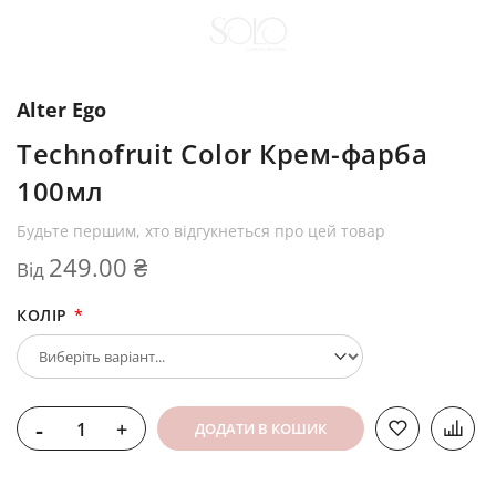
Alter Ego
Technofruit Color Крем-фарба
100мл
Будьте першим, хто відгукнеться про цей товар
249.00 ₴
Від
КОЛІР
-
+
ДОДАТИ В КОШИК