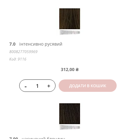
7.0
інтенсивно русявий
8008277059969
Код: 9116
312,00 ₴
-
+
ДОДАТИ В КОШИК
7.00
насичений блондин