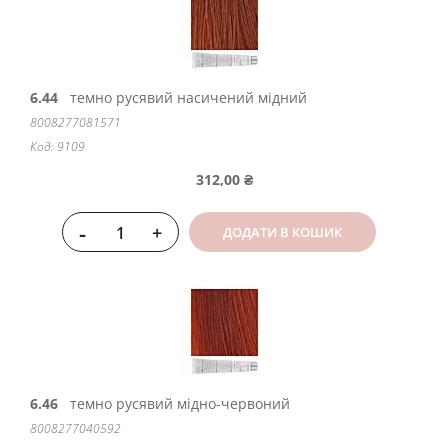
6.44
темно русявий насичений мідний
8008277081571
Код: 9109
312,00 ₴
-
+
ДОДАТИ В КОШИК
6.46
темно русявий мідно-червоний
8008277040592