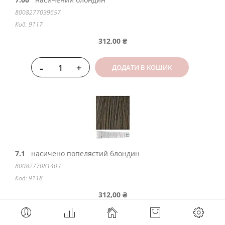
8008277039657
Код: 9117
312,00 ₴
-
+
ДОДАТИ В КОШИК
7.1
насичено попелястий блондин
8008277081403
Код: 9118
312,00 ₴
-
+
ДОДАТИ В КОШИК