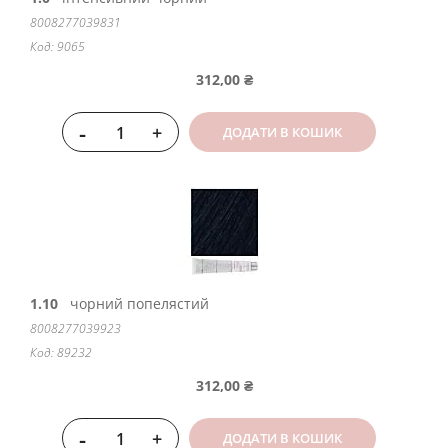
8008277039831
Код: 9065
312,00 ₴
-
+
ДОДАТИ В КОШИК
1.10
чорний попелястий
8008277039923
Код: 89232
312,00 ₴
-
+
ДОДАТИ В КОШИК