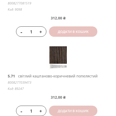
8008277081519
Код: 9098
312,00 ₴
-
+
ДОДАТИ В КОШИК
5.71
світлий каштаново-коричневий попелястий
8008277039473
Код: 89247
312,00 ₴
-
+
ДОДАТИ В КОШИК