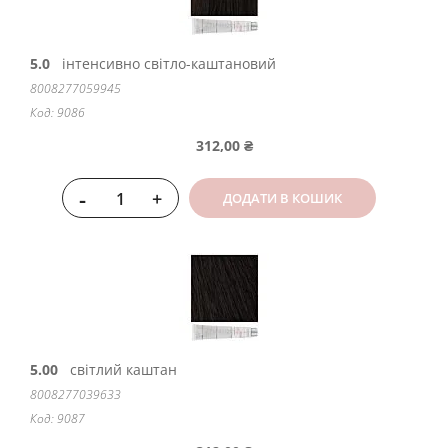
5.0
інтенсивно світло-каштановий
8008277059945
Код: 9086
312,00 ₴
-
+
ДОДАТИ В КОШИК
5.00
світлий каштан
8008277039633
Код: 9087