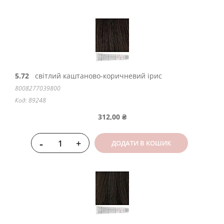
5.72
світлий каштаново-коричневий ірис
8008277039800
Код: 89248
312,00 ₴
-
+
ДОДАТИ В КОШИК