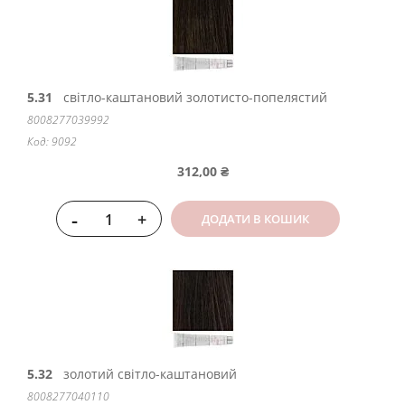
5.31
світло-каштановий золотисто-попелястий
8008277039992
Код: 9092
312,00 ₴
-
+
ДОДАТИ В КОШИК
5.32
золотий світло-каштановий
8008277040110