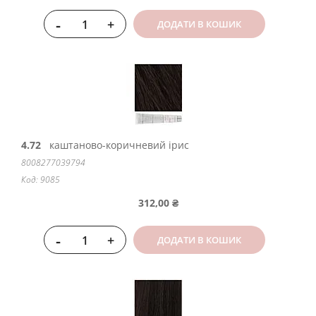
-
+
ДОДАТИ В КОШИК
4.72
каштаново-коричневий ірис
8008277039794
Код: 9085
312,00 ₴
-
+
ДОДАТИ В КОШИК