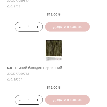
8008277039817
Код: 9115
312,00 ₴
-
+
ДОДАТИ В КОШИК
6.8
темний блондин перлинний
8008277039718
Код: 89261
312,00 ₴
-
+
ДОДАТИ В КОШИК