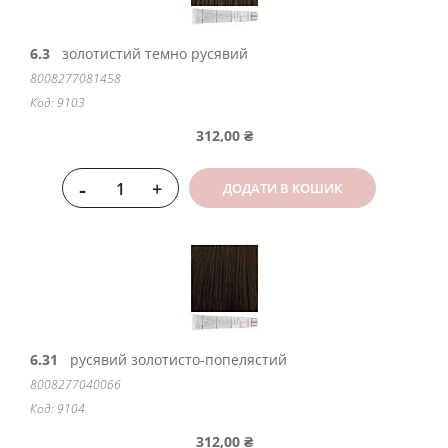
6.3
золотистий темно русявий
8008277081458
Код: 9103
312,00 ₴
-
+
ДОДАТИ В КОШИК
6.31
русявий золотисто-попелястий
8008277040066
Код: 9104
312,00 ₴