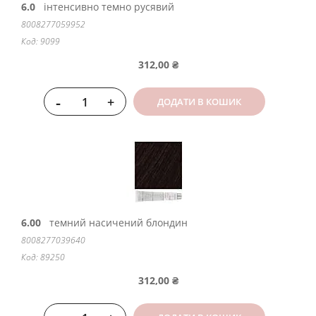
6.0
інтенсивно темно русявий
8008277059952
Код: 9099
312,00 ₴
-
+
ДОДАТИ В КОШИК
6.00
темний насичений блондин
8008277039640
Код: 89250
312,00 ₴