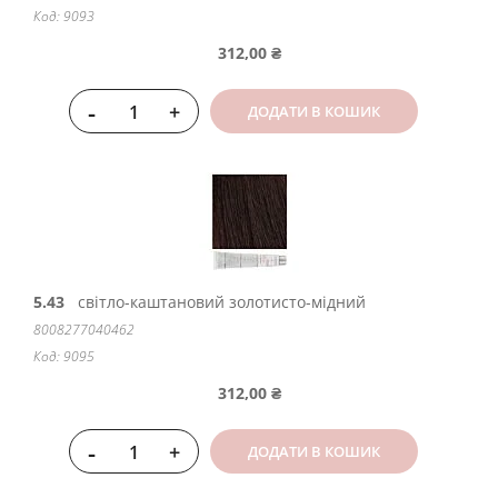
Код: 9093
312,00 ₴
-
+
ДОДАТИ В КОШИК
5.43
світло-каштановий золотисто-мідний
8008277040462
Код: 9095
312,00 ₴
-
+
ДОДАТИ В КОШИК