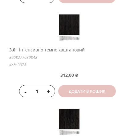
3.0
інтенсивно темно каштановий
8008277039848
Код: 9078
312,00 ₴
-
+
ДОДАТИ В КОШИК