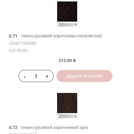
6.71
темно-русявий коричнево-попелястий
8008277039480
Код: 89285
312,00 ₴
-
+
ДОДАТИ В КОШИК
6.72
темно-русявий коричневий ірис