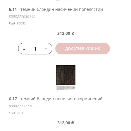
6.11
темний блондин насичений попелястий
8008277039749
Код: 89251
312,00 ₴
-
+
ДОДАТИ В КОШИК
6.17
темний блондин попелясто-коричневий
8008277321103
Код: 9101
312,00 ₴