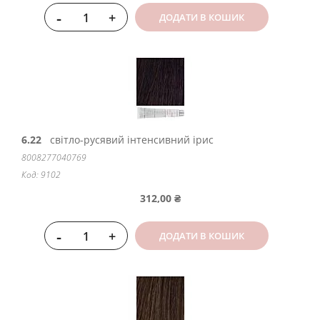
-
+
ДОДАТИ В КОШИК
6.22
світло-русявий інтенсивний ірис
8008277040769
Код: 9102
312,00 ₴
-
+
ДОДАТИ В КОШИК