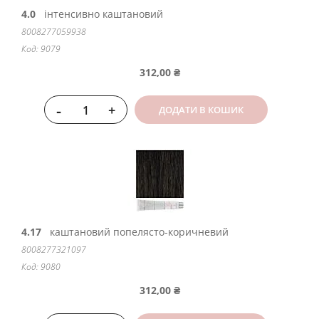
4.0
інтенсивно каштановий
8008277059938
Код: 9079
312,00 ₴
-
+
ДОДАТИ В КОШИК
4.17
каштановий попелясто-коричневий
8008277321097
Код: 9080
312,00 ₴