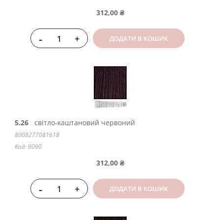
312,00 ₴
-
+
ДОДАТИ В КОШИК
5.26
світло-каштановий червоний
8008277081618
Код: 9090
312,00 ₴
-
+
ДОДАТИ В КОШИК