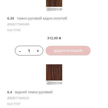
6.34
темно-русявий мідно-золотий
8008277040349
Код: 9106
312,00 ₴
-
+
ДОДАТИ В КОШИК
6.4
мідний темно русявий
8008277040523
Код: 9107