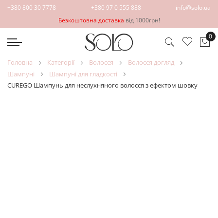
+380 800 30 7778
+380 97 0 555 888
info@solo.ua
Безкоштовна доставка
від 1000грн!
0
Ко
головна
категорії
волосся
волосся догляд
шампуні
шампуні для гладкості
CUREGO Шампунь для неслухняного волосся з ефектом шовку