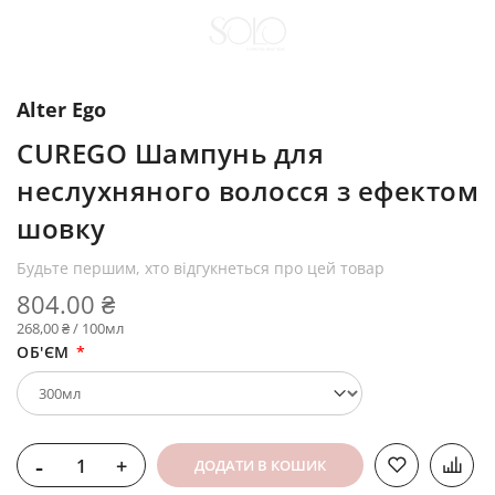
Alter Ego
CUREGO Шампунь для
неслухняного волосся з ефектом
шовку
Будьте першим, хто відгукнеться про цей товар
804.00 ₴
268,00 ₴ / 100мл
ОБ'ЄМ
-
+
ДОДАТИ В КОШИК