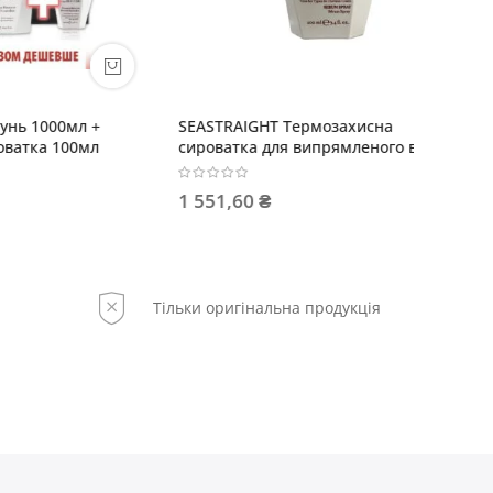
л +
SEASTRAIGHT Термозахисна
L'Alga 
0мл
сироватка для випрямленого волосся
250мл +
1 551,60 ₴
3 881,
Тільки оригінальна продукція