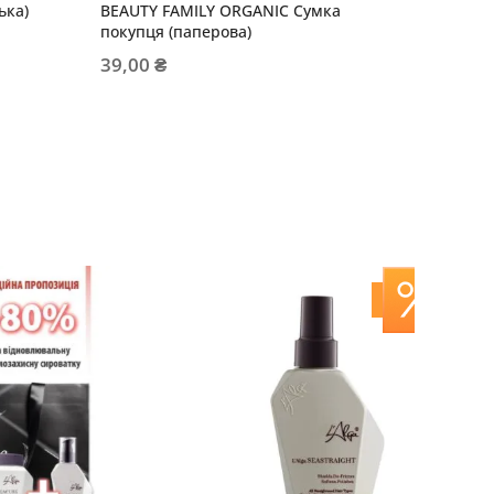
ька)
BEAUTY FAMILY ORGANIC Сумка
LUXURY 
покупця (паперова)
199,00
39,00 ₴