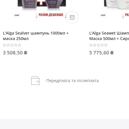
ealver шампунь 1000мл +
L'Alga Seawet Шампунь 1000м
50мл
Маска 500мл + Сироватка 10
0 ₴
5 775,60 ₴
Передплата та післяплата