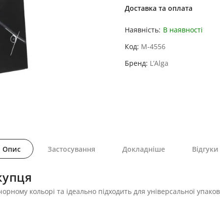
Доставка та оплата
Наявність:
В наявності
Код
M-4556
Бренд
L’Alga
Опис
Застосування
Докладніше
Відгуки
купця
чорному кольорі та ідеально підходить для універсальної упаков