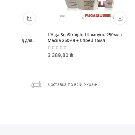
L'Alga SeaStraight Шампунь 250мл +
L'Alga S
д для
Маска 250мл + Спрей 15мл
маска 2
3 389,80 ₴
3 508,5
Доставка по всій Україні