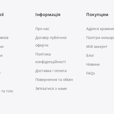
ії
Інформація
Покупцям
Про нас
Адреси крамни
віків
Договір публічної
Палітри кольор
оферти
ки
Мій аккаунт
Політика
ри
Блог
конфіденційності
Новини
Доставка і оплата
у
FAQs
Повернення та обмін
Зв'язатися з нами
та тіло