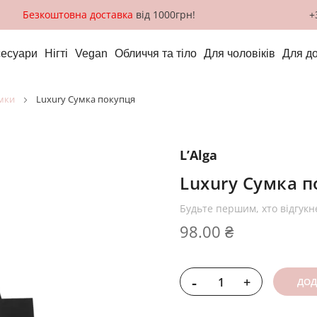
Безкоштовна доставка
від 1000грн!
+
сесуари
Нігті
Vegan
Обличчя та тіло
Для чоловіків
Для д
умки
Luxury Сумка покупця
L’Alga
Luxury Сумка 
Будьте першим, хто відгукн
98.00 ₴
-
+
ДОД