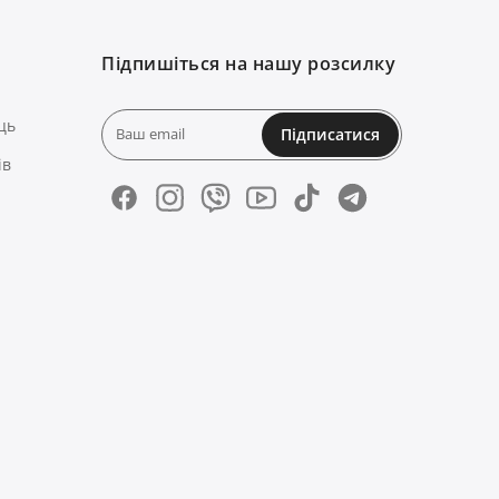
Підпишіться на нашу розсилку
ць
Підписатися
ів