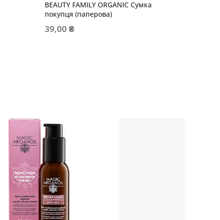
BEAUTY FAMILY ORGANIC Сумка
LUXURY 
покупця (паперова)
199,00
39,00 ₴