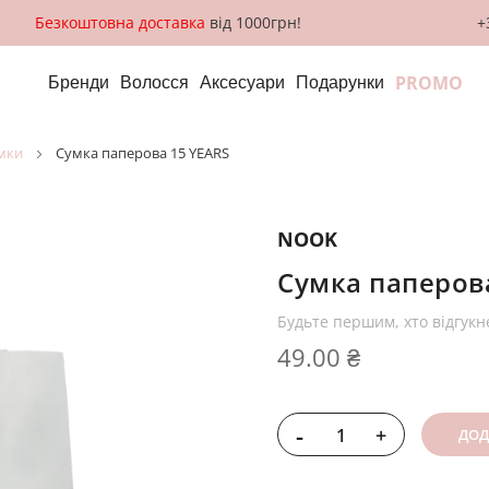
Безкоштовна доставка
від 1000грн!
+
PROMO
Бренди
Волосся
Аксесуари
Подарунки
умки
Сумка паперова 15 YEARS
NOOK
Сумка паперов
Будьте першим, хто відгукн
49.00 ₴
-
+
ДОД