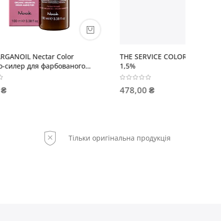
THE SERVICE COLOR Окисник 5 VOL
BEAUTY 
ого
1,5%
для ела
хвиляст
478,00 ₴
694,40
Тільки оригінальна продукція