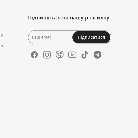
Підпишіться на нашу розсилку
ць
Підписатися
ів