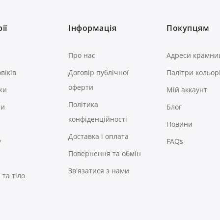
ії
Інформація
Покупцям
Про нас
Адреси крамни
віків
Договір публічної
Палітри кольор
оферти
ки
Мій аккаунт
Політика
ри
Блог
конфіденційності
Новини
Доставка і оплата
у
FAQs
Повернення та обмін
Зв'язатися з нами
та тіло