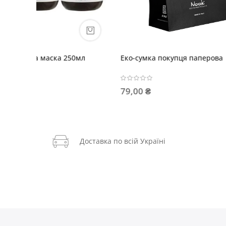
0мл
Еко-сумка покупця паперова
BEAUTY 
миттєвог
79,00 ₴
638,40
Доставка по всій Україні