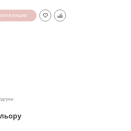
АТИ В КОШИК
ідгуки
ольору