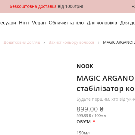
Безкоштовна доставка
від 1000грн!
+
сесуари
Нігті
Vegan
Обличчя та тіло
Для чоловіків
Для д
додатковий догляд
захист кольору волосся
MAGIC ARGANOIL 
NOOK
MAGIC ARGANOIL
стабілізатор к
Будьте першим, хто відгукн
899.00 ₴
599,33 ₴ / 100мл
ОБ'ЄМ
150мл