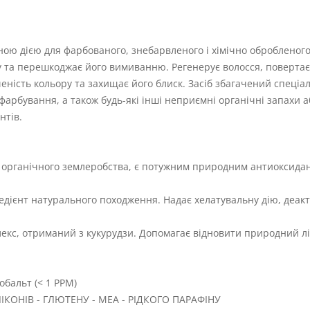
ною дією для фарбованого, знебарвленого і хімічно обробленог
у та перешкоджає його вимиванню. Регенерує волосся, повертає
еність кольору та захищає його блиск. Засіб збагачений спеці
фарбування, а також будь-які інші неприємні органічні запахи
нтів.
о органічного землеробства, є потужним природним антиоксидан
едієнт натурального походження. Надає хелатувальну дію, деакт
лекс, отриманий з кукурудзи. Допомагає відновити природний лі
бальт (< 1 PPM)
ЛІКОНІВ - ГЛЮТЕНУ - MEA - РІДКОГО ПАРАФІНУ