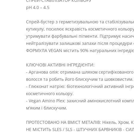
СПРЕЙ-СТАБІЛІЗАТОР КОЛЬОРУ
pH 4.0 – 4.5
Спрей-бустер з герметизувальною та стабілізуваль
кутикулу, посилює яскравість косметичного кольор
утримувати фарбувальні пігменти. Підтримує насич
нейтралізувати залишкові запахи після процедури 
ФОРМУЛА VEGAN містить 90% натуральних інгредіє
КЛЮЧОВІ АКТИВНІ ІНГРЕДІЄНТИ:
- Арганова олія: отримана шляхом сертифікованог
волосся та робить його блискучим та шовковистим.
- Глюконат натрію: біотехнологічний активний інгр
косметичного кольору.
- Vegan Amino Plex: захисний амінокислотний комп
м'яким і блискучим.
ПРОТЕСТОВАНО НА ВМІСТ МЕТАЛІВ: Нікель, Хром, Ко
НЕ МІСТИТЬ SLES / SLS - ШТУЧНИХ БАРВНИКІВ - СИ