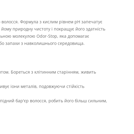
о волосся. Формула з кислим рівнем pH запечатує
 йому природну чистоту і покращує його здатність
альною молекулою Odor-Stop, яка допомагає
 або запахи з навколишнього середовища.
том. Бореться з клітинним старінням, живить
ивує іони металів, подовжуючи стійкість
підний бар'єр волосся, робить його більш сильним,