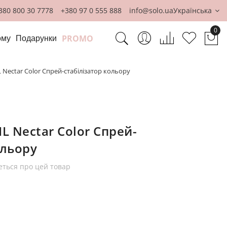
380 800 30 7778
+380 97 0 555 888
info@solo.ua
Українська
0
PROMO
ому
Подарунки
Ко
Nectar Color Спрей-стабілізатор кольору
 Nectar Color Спрей-
ольору
еться про цей товар