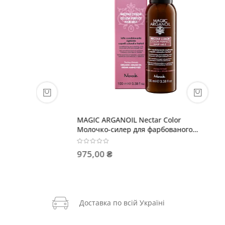
29
ARTISAN Voluttuosa Лак-спрей сильної
DHC Len
фіксації для застосування при вологій
заспокі
погоді
668,00 ₴
744,00
Доставка по всій Україні