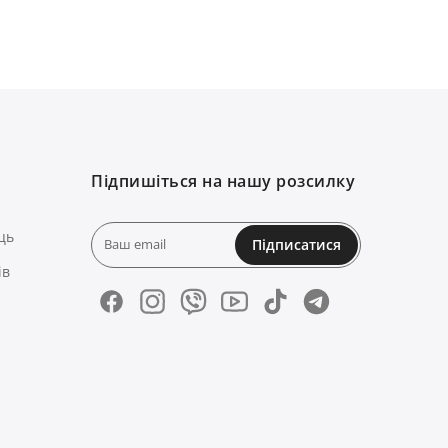
Підпишіться на нашу розсилку
ць
Підписатися
ів