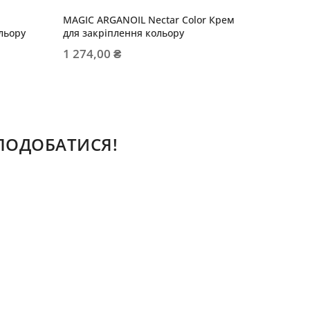
MAGIC ARGANOIL Nectar Color Крем
MAGIC A
льору
для закріплення кольору
Молочко
волосся
1 274,00 ₴
975,00
СПОДОБАТИСЯ!