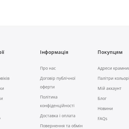
ії
Інформація
Покупцям
Про нас
Адреси крамни
віків
Договір публічної
Палітри кольор
оферти
ки
Мій аккаунт
Політика
ри
Блог
конфіденційності
Новини
Доставка і оплата
у
FAQs
Повернення та обмін