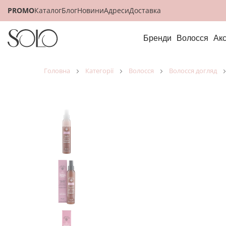
PROMO
Каталог
Блог
Новини
Адреси
Доставка
Бренди
Волосся
Ак
головна
категорії
волосся
волосся догляд