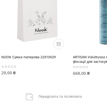
iderm Шампунь
ARTISAN Lisciolina Крем м'яки
йливий
розгладження волосся
 ₴
784,00 ₴
Передплата та післяплата