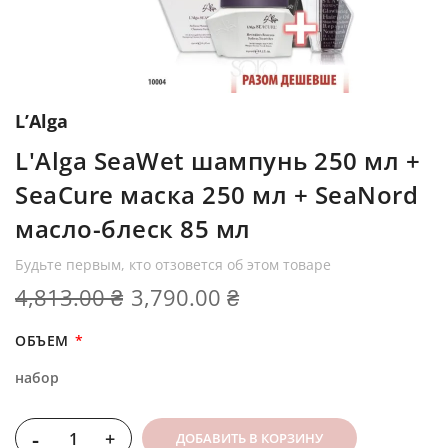
L’Alga
L'Alga SeaWet шампунь 250 мл +
SeaCure маска 250 мл + SeaNord
масло-блеск 85 мл
Будьте первым, кто отзовется об этом товаре
4,813.00 ₴
3,790.00 ₴
ОБЪЕМ
набор
-
+
ДОБАВИТЬ В КОРЗИНУ