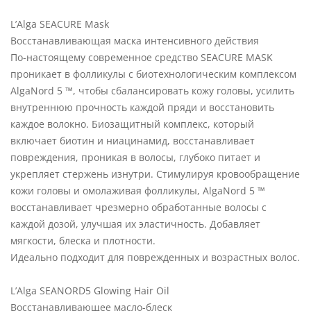
L’Alga SEACURE Mask
Восстанавливающая маска интенсивного действия
По-настоящему современное средство SEACURE MASK
проникает в фолликулы с биотехнологическим комплексом
AlgaNord 5 ™, чтобы сбалансировать кожу головы, усилить
внутреннюю прочность каждой пряди и восстановить
каждое волокно. Биозащитный комплекс, который
включает биотин и ниацинамид, восстанавливает
повреждения, проникая в волосы, глубоко питает и
укрепляет стержень изнутри. Стимулируя кровообращение
кожи головы и омолаживая фолликулы, AlgaNord 5 ™
восстанавливает чрезмерно обработанные волосы с
каждой дозой, улучшая их эластичность. Добавляет
мягкости, блеска и плотности.
Идеально подходит для поврежденных и возрастных волос.
L’Alga SEANORD5 Glowing Hair Oil
Восстанавливающее масло-блеск