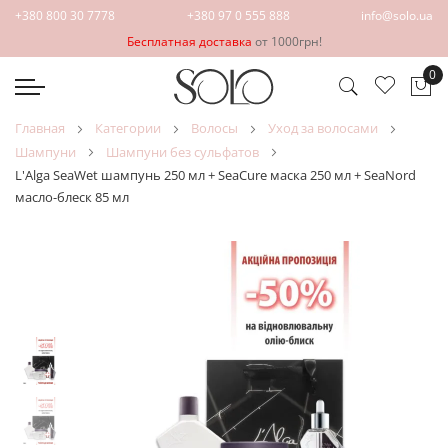
+380 800 30 7778
+380 97 0 555 888
info@solo.ua
Бесплатная доставка
от 1000грн!
0
Мо
главная
категории
волосы
уход за волосами
шампуни
шампуни без сульфатов
L'Alga SeaWet шампунь 250 мл + SeaCure маска 250 мл + SeaNord
масло-блеск 85 мл