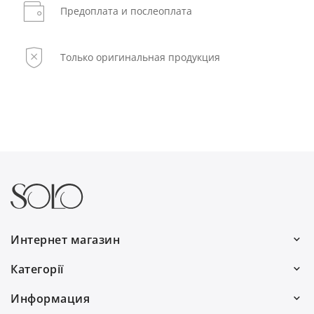
Предоплата и послеоплата
Только оригинальная продукция
Интернет магазин
Работаем каждый день:
Категорії
с 9:00 до 19:00
Волосы
Информация
0(800) 30 7778
Для мужчин