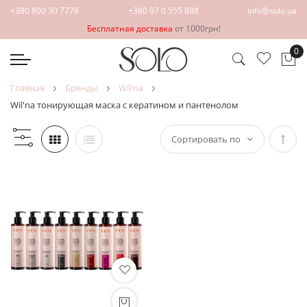
+380 800 30 7778
+380 97 0 555 888
info@solo.ua
Бесплатная доставка
от 1000грн!
0
Мо
главная
бренды
wil'na
wil'na тонирующая маска с кератином и пантенолом
Зада
напр
по
убыв