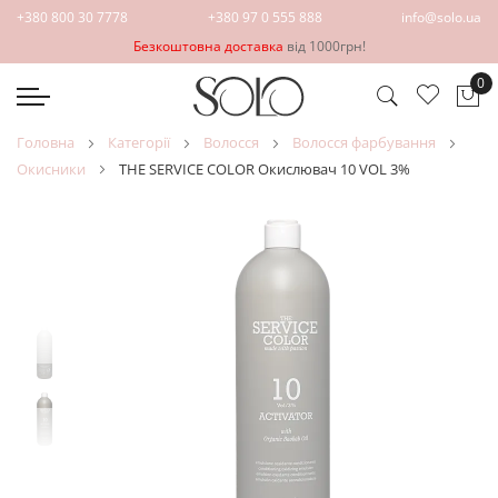
+380 800 30 7778
+380 97 0 555 888
info@solo.ua
Безкоштовна доставка
від 1000грн!
0
Ко
головна
категорії
волосся
волосся фарбування
окисники
THE SERVICE COLOR Окислювач 10 VOL 3%