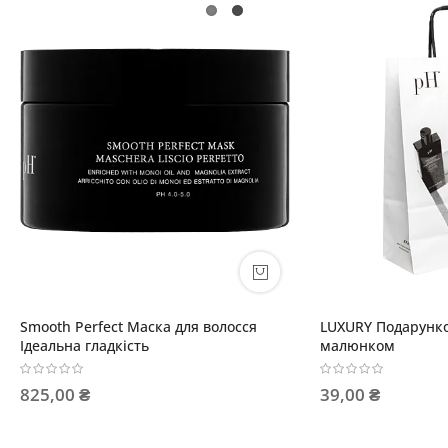
одарункова сумка Біла з
Rejuvenating Регенерувальни
ом
лосьйон проти випадіння А
174,00 ₴