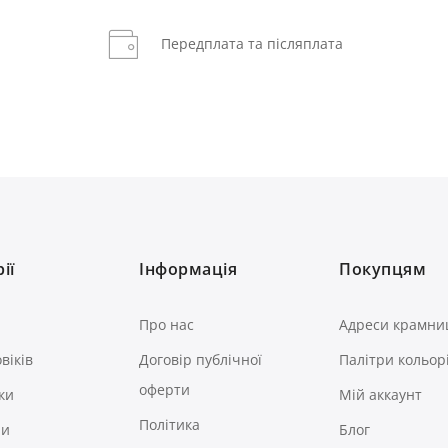
Передплата та післяплата
ії
Інформація
Покупцям
Про нас
Адреси крамни
віків
Договір публічної
Палітри кольор
оферти
ки
Мій аккаунт
Політика
ри
Блог