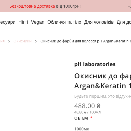
Безкоштовна доставка
від 1000грн!
+
сесуари
Нігті
Vegan
Обличчя та тіло
Для чоловіків
Для д
ння
окисники
Окисник до фарби для волосся pH Argan&Keratin
pH laboratories
Окисник до фа
Argan&Keratin 
Будьте першим, хто відгукн
488.00 ₴
48,80 ₴ / 100мл
ОБ'ЄМ
1000мл