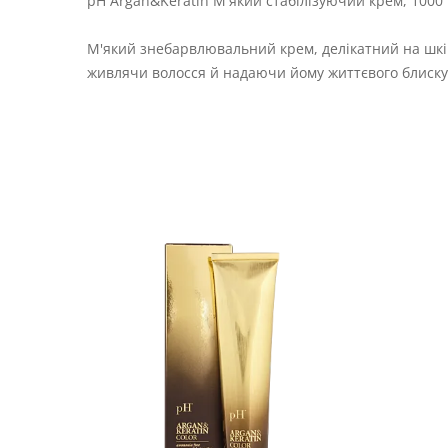
pH Argan&Keratin М'який стабілізуючий крем, 1000
М'який знебарвлювальний крем, делікатний на шкір
живлячи волосся й надаючи йому життєвого блиску