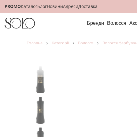
PROMO
Каталог
Блог
Новини
Адреси
Доставка
Бренди
Волосся
Ак
головна
категорії
волосся
волосся фарбува