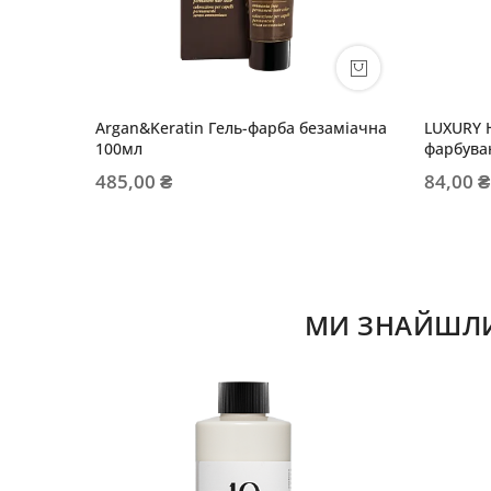
Argan&Keratin Гель-фарба безаміачна
LUXURY 
100мл
фарбува
485,00 ₴
84,00 ₴
МИ ЗНАЙШЛИ 