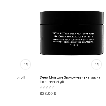
 маска
Smooth Perfect Маска для волосся
LUXURY П
Ідеальна гладкість
малюнк
825,00 ₴
39,00 ₴