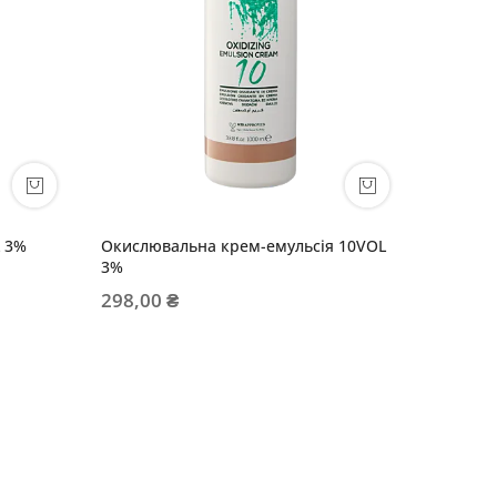
L 3%
Окислювальна крем-емульсія 10VOL
KayColo
3%
124,00
298,00 ₴