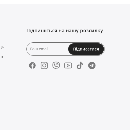
Підпишіться на нашу розсилку
ць
Підписатися
ів