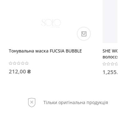
BBLE
SHE WONDER Олія-еліксир для блиску
Шампунь
волосся
ефекто
1,255.00 ₴
536,00
Тільки оригінальна продукція