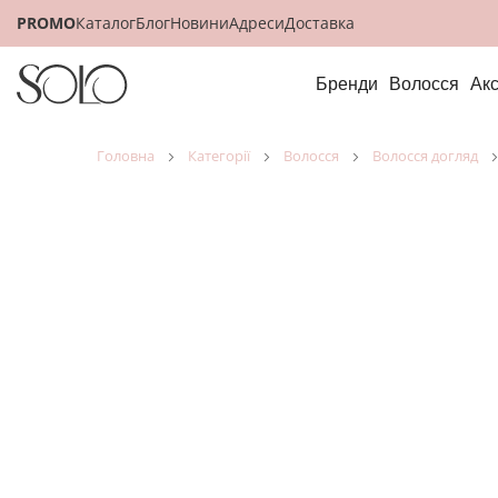
PROMO
Каталог
Блог
Новини
Адреси
Доставка
Бренди
Волосся
Ак
головна
категорії
волосся
волосся догляд