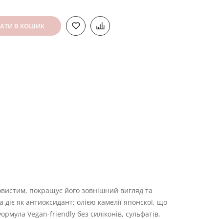
АТИ В КОШИК
ковистим, покращує його зовнішний вигляд та
діє як антиоксидант; олією камелії японскої, що
ормула Vegan-friendly без силіконів, сульфатів,