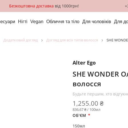
Безкоштовна доставка
від 1000грн!
+
сесуари
Нігті
Vegan
Обличчя та тіло
Для чоловіків
Для д
додатковий догляд
догляд для всіх типів волосся
SHE WONDER 
Alter Ego
SHE WONDER Ол
волосся
Будьте першим, хто відгукн
1,255.00 ₴
836,67 ₴ / 100мл
ОБ'ЄМ
150мл