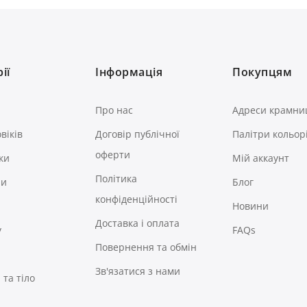
ії
Інформація
Покупцям
Про нас
Адреси крамни
віків
Договір публічної
Палітри кольор
оферти
ки
Мій аккаунт
Політика
ри
Блог
конфіденційності
Новини
Доставка і оплата
у
FAQs
Повернення та обмін
Зв'язатися з нами
та тіло