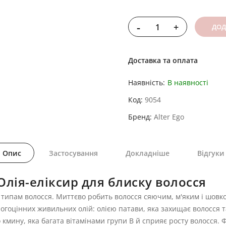
-
+
ДОД
Доставка та оплата
Наявність:
В наявності
Код
9054
Бренд
Alter Ego
Опис
Застосування
Докладніше
Відгуки
Олія-еліксир для блиску волосся
м типам волосся. Миттєво робить волосся сяючим, м'яким і шов
оцінних живильних олій: олією патави, яка захищає волосся та 
 кмину, яка багата вітамінами групи В й сприяє росту волосся. Ф