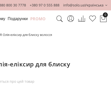
380 800 30 7778
+380 97 0 555 888
info@solo.ua
Українська
0
PROMO
ому
Подарунки
Ко
Олія-еліксир для блиску волосся
ія-еліксир для блиску
еться про цей товар