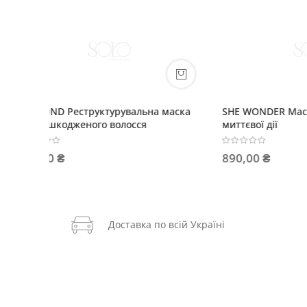
 маска
SHE WONDER Маска моделююча
Тонувал
миттєвої дії
858,00
890,00 ₴
Доставка по всій Україні