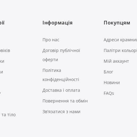
ії
Інформація
Покупцям
Про нас
Адреси крамни
віків
Договір публічної
Палітри кольор
оферти
ки
Мій аккаунт
Політика
ри
Блог
конфіденційності
Новини
Доставка і оплата
у
FAQs
Повернення та обмін
Зв'язатися з нами
та тіло