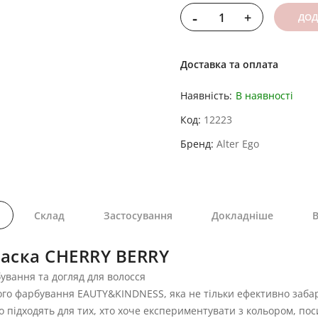
-
+
ДОД
Доставка та оплата
Наявність:
В наявності
Код
12223
Бренд
Alter Ego
Склад
Застосування
Докладніше
В
маска CHERRY BERRY
рбування та догляд для волосся
 прямого фарбування EAUTY&KINDNESS, яка не тільки ефективно за
но підходять для тих, хто хоче експериментувати з кольором, пос