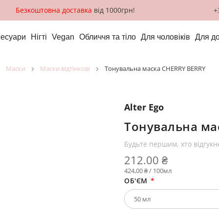
Безкоштовна доставка
від 1000грн!
+
сесуари
Нігті
Vegan
Обличчя та тіло
Для чоловіків
Для д
маски
маски відтінкові
Тонувальна маска CHERRY BERRY
Alter Ego
Тонувальна ма
Будьте першим, хто відгукн
212.00 ₴
424,00 ₴ / 100мл
ОБ'ЄМ