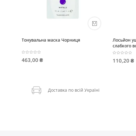
Ребаланс-догляд очищувальний для
Тонувал
шкіри голови
212,00
968,00 ₴
Доставка по всій Україні