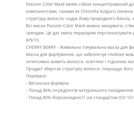
Passion Color Mask являє собою концентрований д
компонентами, такими як Chlorella Vulgaris (зелен
структуру волосся, надає йому природного блиску, я
Всі маски Passion Color Mask можна змішувати, ств
трендам. Це дає змогу перукарям персоналізувати 
8/9/10.
CHERRY BERRY - Живильна тонувальна маска для ф
Маска для фарбування, що забезпечує глибоке живл
інтенсивно живить волосся, освітлює і підсилює кол
Продукт зберігає структуру волосся, покращує його 
Переваги:
- Веганська формула
- Понад 96% інгредієнтів натурального походження
- Понад 80% біорозкладності (за стандартом ISO 161