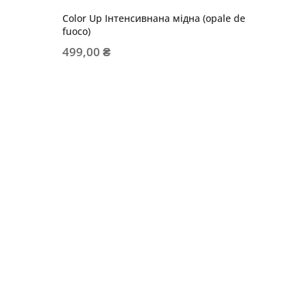
Color Up Інтенсивнана мідна (opale de
Color U
fuoco)
499,00
499,00 ₴