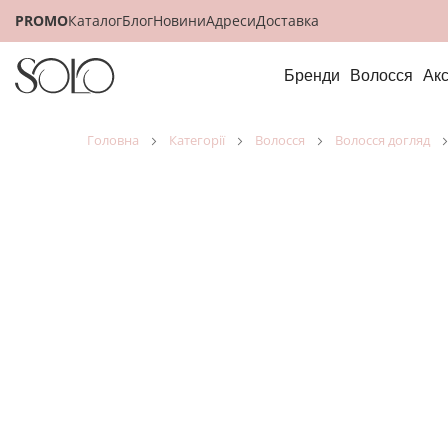
PROMO
Каталог
Блог
Новини
Адреси
Доставка
Бренди
Волосся
Ак
головна
категорії
волосся
волосся догляд