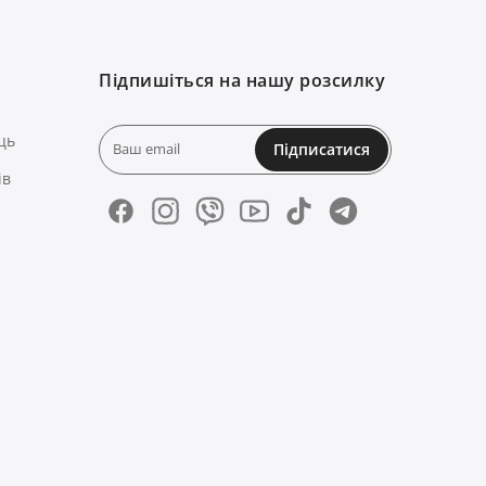
Підпишіться на нашу розсилку
ць
Підписатися
ів