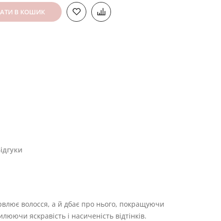
АТИ В КОШИК
ідгуки
барвлює волосся, а й дбає про нього, покращуючи
илюючи яскравість і насиченість відтінків.