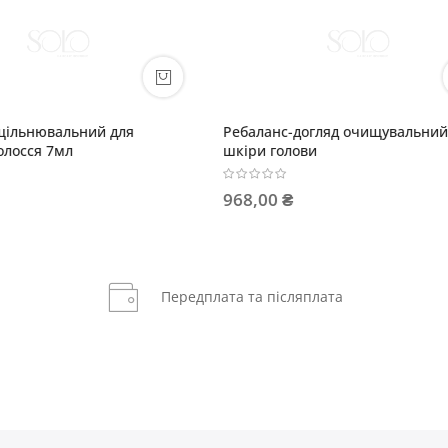
ьна маска VANILLA SKY
BE BLONDE Незмивний мус Ва
 ₴
520,00 ₴
Передплата та післяплата