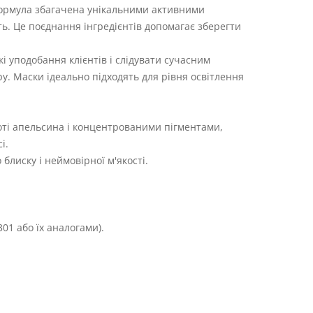
Формула збагачена унікальними активними
ть. Це поєднання інгредієнтів допомагає зберегти
і уподобання клієнтів і слідувати сучасним
у. Маски ідеально підходять для рівня освітлення
коті апельсина і концентрованими пігментами,
і.
блиску і неймовірної м'якості.
01 або їх аналогами).