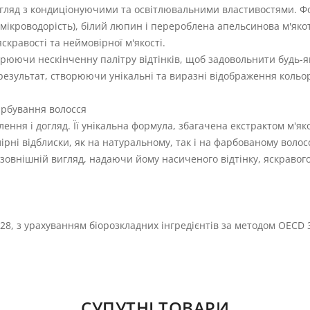
огляд з кондиціонуючими та освітлювальними властивостями. 
а мікроводорість), білий люпин і перероблена апельсинова м'яко
скравості та неймовірної м'якості.
орюючи нескінченну палітру відтінків, щоб задовольнити будь-як
результат, створюючи унікальні та виразні відображення кольор
арбування волосся
ення і догляд. Її унікальна формула, збагачена екстрактом м'я
ірні відблиски, як на натуральному, так і на фарбованому волосс
зовнішній вигляд, надаючи йому насиченого відтінку, яскравого 
28, з урахуванням біорозкладних інгредієнтів за методом OECD 3
СУПУТНІ ТОВАРИ