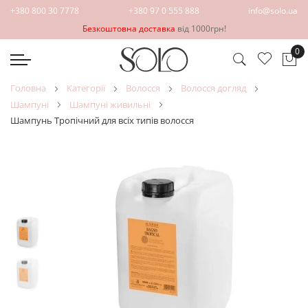
+380 800 30 7778
+380 97 0 555 888
info@solo.ua
Безкоштовна доставка
від 1000грн!
0
Ко
головна
категорії
волосся
волосся догляд
шампуні
шампуні живильні
Шампунь Тропічний для всіх типів волосся
Перейти
Перейти
до
до
кінця
початку
галереї
галереї
зображень
зображень