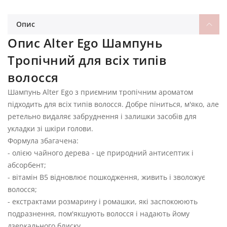
Опис
Опис Alter Ego Шампунь
Тропічний для всіх типів
волосся
Шампунь Alter Ego з приємним тропічним ароматом
підходить для всіх типів волосся. Добре піниться, м'яко, але
ретельно видаляє забруднення і залишки засобів для
укладки зі шкіри голови.
Формула збагачена:
- олією чайного дерева - це природний антисептик і
абсорбент;
- вітамін В5 відновлює пошкодження, живить і зволожує
волосся;
- екстрактами розмарину і ромашки, які заспокоюють
подразнення, пом'якшують волосся і надають йому
дзеркального блиску.