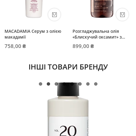
MACADAMIA Серум з олією
Розгладжувальна олія
макадамії
«Блискучий оксамит» з
олією аргани та обліпихи
758,00 ₴
899,00 ₴
ІНШІ ТОВАРИ БРЕНДУ