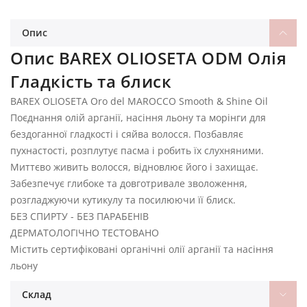
Опис
Опис BAREX OLIOSETA ODM Олія
Гладкість та блиск
BAREX OLIOSETA Oro del MAROCCO Smooth & Shine Oil
Поєднання олій арганії, насіння льону та морінги для
бездоганної гладкості і сяйва волосся. Позбавляє
пухнастості, розплутує пасма і робить їх слухняними.
Миттєво живить волосся, відновлює його і захищає.
Забезпечує глибоке та довготривале зволоження,
розгладжуючи кутикулу та посилюючи її блиск.
БЕЗ СПИРТУ - БЕЗ ПАРАБЕНІВ
ДЕРМАТОЛОГІЧНО ТЕСТОВАНО
Містить сертифіковані органічні олії арганії та насіння
льону
Склад