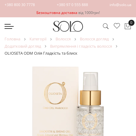
+380 800 30 7778
+380 97 0 555 888
info@solo.ua
Безкоштовна доставка
від 1000грн!
0
Ко
головна
категорії
волосся
волосся догляд
додатковий догляд
випрямлення і гладкість волосся
OLIOSETA ODM Олія Гладкість та блиск
Перейти
Перейти
до
до
кінця
початку
галереї
галереї
зображень
зображень