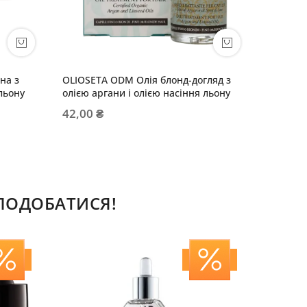
на з
OLIOSETA ODM Олія блонд-догляд з
льону
олією аргани і олією насіння льону
42,00 ₴
СПОДОБАТИСЯ!