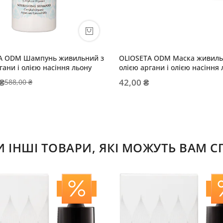
A ODM Шампунь живильний з
OLIOSETA ODM Маска живиль
гани і олією насіння льону
олією аргани і олією насіння 
 ₴
42,00 ₴
588,00 ₴
ІНШІ ТОВАРИ, ЯКІ МОЖУТЬ ВАМ 