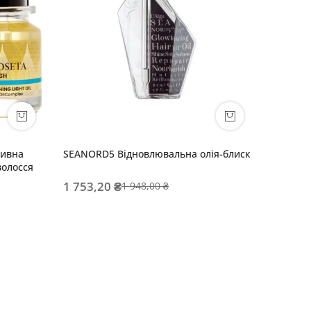
живна
SEANORD5 Відновлювальна олія-блиск
01 RICH
волосся
1 753,20 ₴
673,50
1 948,00 ₴