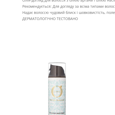
Олія-догляд для волосся з олією аргани і олією нас
Рекомендується: Для догляду за всіма типами волос
Надає волоссю чудовий блиск і шовковистість, пол
ДЕРМАТОЛОГІЧНО ТЕСТОВАНО