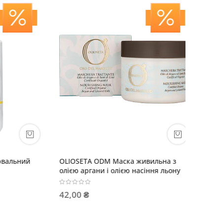
льний
OLIOSETA ODM Маска живильна з
OLIOSET
олією аргани і олією насіння льону
волосся 
льону
42,00 ₴
489.30