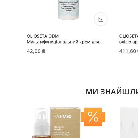
OLIOSETA ODM
OLIOSET
Мультифункціональний крем для
олією ар
волосся Все в одному
42,00 ₴
411,60
МИ ЗНАЙШЛИ 