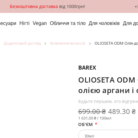
Безкоштовна доставка
від 1000грн!
+
сесуари
Нігті
Vegan
Обличчя та тіло
Для чоловіків
Для д
додатковий догляд
живлення волосся
OLIOSETA ODM Олія-дог
BAREX
OLIOSETA ODM О
олією аргани і
Будьте першим, хто відгукн
699.00 ₴
489.30 ₴
1 631,00 ₴ / 100мл
ОБ'ЄМ