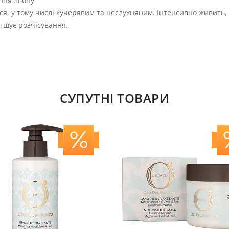
іння льону
ся, у тому числі кучерявим та неслухняним. Інтенсивно живить, 
егшує розчісування.
СУПУТНІ ТОВАРИ