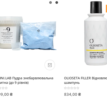
LAB Пудра знебарвлювальна
OLIOSETA FILLER Відновлюва
 (до 9 рівнів)
шампунь
0 ₴
834,00 ₴