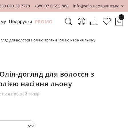
380 800 30 7778
+380 97 0 555 888
info@solo.ua
Українська
0
PROMO
ому
Подарунки
Ко
ляд для волосся з олією аргани і олією насіння льону
лія-догляд для волосся з
 олією насіння льону
еться про цей товар