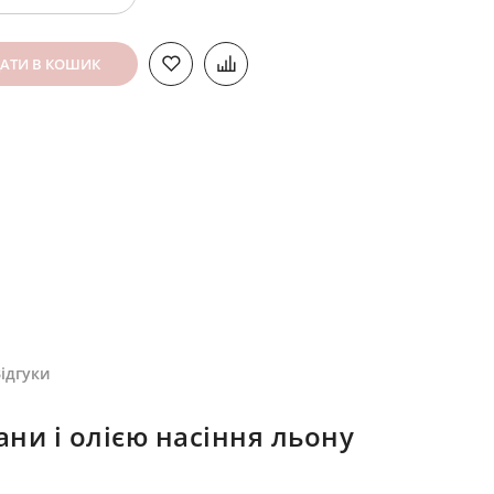
АТИ В КОШИК
ідгуки
ни і олією насіння льону