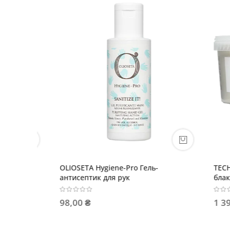
 сяйва
OLIOSETA Hygiene-Pro Гель-
TECHNI.
антисептик для рук
блакитна
98,00 ₴
1 399,0