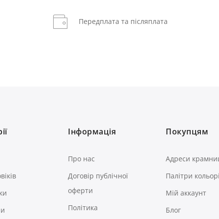
Передплата та післяплата
ії
Інформація
Покупцям
Про нас
Адреси крамни
віків
Договір публічної
Палітри кольор
оферти
ки
Мій аккаунт
Політика
ри
Блог