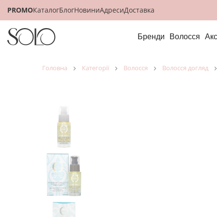
PROMO
Каталог
Блог
Новини
Адреси
Доставка
Бренди
Волосся
Ак
головна
категорії
волосся
волосся догляд