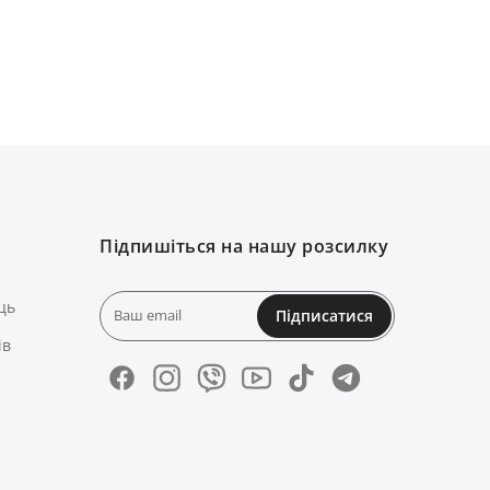
Підпишіться на нашу розсилку
ць
Підписатися
ів