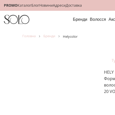
PROMO
Каталог
Блог
Новини
Адреси
Доставка
Бренди
Волосся
Ак
головна
бренди
helycolor
Т
HELY 
Форму
волос
20 VO