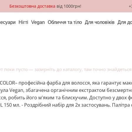
Безкоштовна доставка
від 1000грн!
+
сесуари
Нігті
Vegan
Обличчя та тіло
Для чоловіків
Для д
ут поки пусто — зазирніть до
каталогу
, там точно знайдеться
COLOR– професійна фарба для волосся, яка гарантує макси
ла Vegan, збагачена органічним екстрактом безсмертни
ся, робить його м'яким та блискучим. Доступно у двох ф
L 150 мл. - Роздрібний набір для 2х застосувань. Палітра с