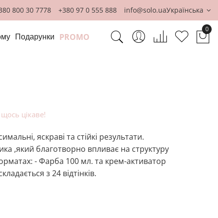
380 800 30 7778
+380 97 0 555 888
info@solo.ua
Українська
0
PROMO
ому
Подарунки
Ко
 щось цікаве!
мальні, яскраві та стійкі результати.
ка ,який благотворно впливає на структуру
орматах: - Фарба 100 мл. та крем-активатор
кладається з 24 відтінків.