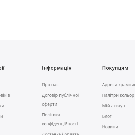
ії
Інформація
Покупцям
Про нас
Адреси крамни
віків
Договір публічної
Палітри кольор
оферти
ки
Мій аккаунт
Політика
ри
Блог
конфіденційності
Новини
Доставка і оплата