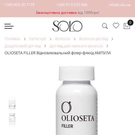
+380 800 30 7778
+380 97 0 555 888
info@solo.ua
Безкоштовна доставка
від 1000грн!
0
Ко
головна
категорії
волосся
волосся догляд
додатковий догляд
догляд для ламкого волосся
OLIOSETA FILLER Відновлювальний філер-флюїд АМПУЛА