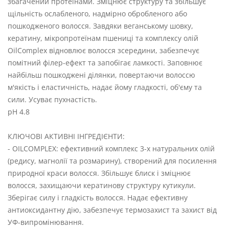
збагачений протеїнами. Зміцнює структуру та збільшує
щільність ослабленого, надмірно обробленого або
пошкодженого волосся. Завдяки веганському шовку,
кератину, мікропротеїнам пшениці та комплексу олій
OilComplex відновлює волосся зсередини, забезпечує
помітний філер-ефект та запобігає ламкості. Заповнює
найбільш пошкоджені ділянки, повертаючи волоссю
м'якість і еластичність, надає йому гладкості, об'єму та
сили. Усуває пухнастість.
pH 4.8
КЛЮЧОВІ АКТИВНІ ІНГРЕДІЄНТИ:
- OILCOMPLEX: ефективний комплекс 3-х натуральних олій
(редису, магнолії та розмарину), створений для посилення
природної краси волосся. Збільшує блиск і зміцнює
волосся, захищаючи кератинову структуру кутикули.
Зберігає силу і гладкість волосся. Надає ефективну
антиоксидантну дію, забезпечує термозахист та захист від
УФ-випромінювання.