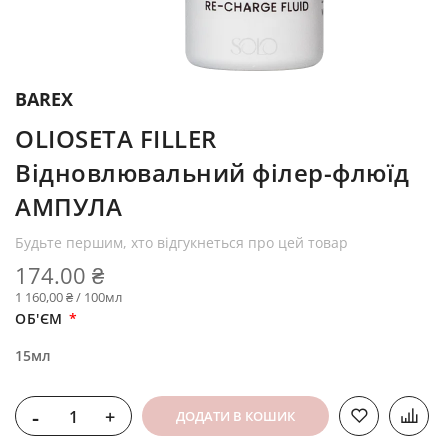
BAREX
OLIOSETA FILLER
Відновлювальний філер-флюїд
АМПУЛА
Будьте першим, хто відгукнеться про цей товар
174.00 ₴
1 160,00 ₴ / 100мл
ОБ'ЄМ
15мл
-
+
ДОДАТИ В КОШИК