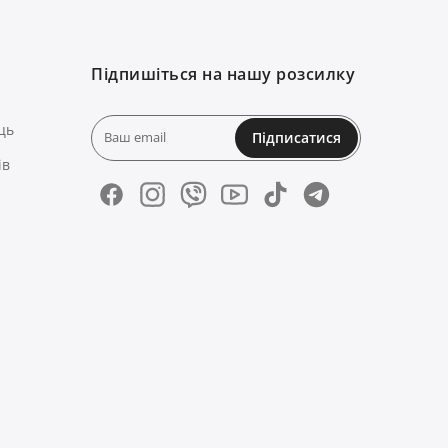
Підпишіться на нашу розсилку
ць
Підписатися
ів