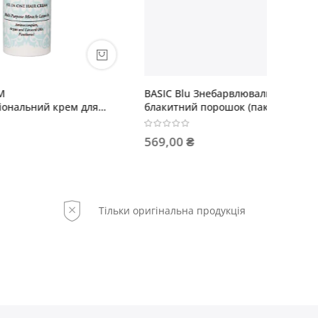
BASIC Blu Знебарвлювальний
OLIOSE
 для
блакитний порошок (пакет)
олією а
569,00 ₴
42,00 
Тільки оригінальна продукція