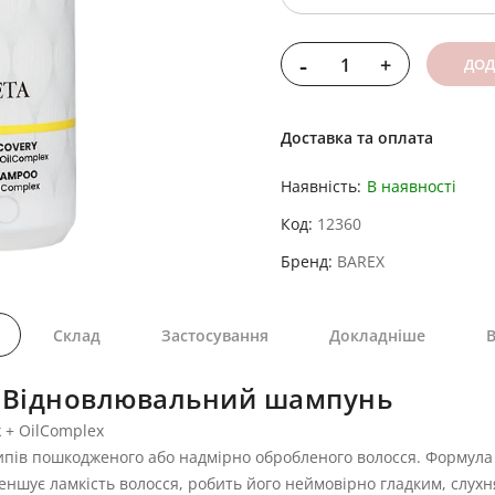
-
+
ДОД
Доставка та оплата
Наявність:
В наявності
Код
12360
Бренд
BAREX
Склад
Застосування
Докладніше
В
R Відновлювальний шампунь
 + OilComplex
ипів пошкодженого або надмірно обробленого волосся. Формул
ншує ламкість волосся, робить його неймовірно гладким, слухн