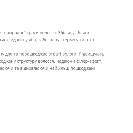
я природної краси волосся. Збільшує блиск і
нтиоксидантну дію, забезпечує термозахист та
у дію та перешкоджає втраті вологи. Підвищують
коджену структуру волосся, надаючи філер-ефект.
овнюючи та відновлюючи найбільш пошкоджені