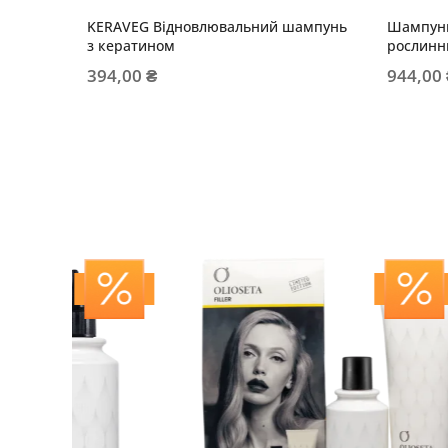
KERAVEG Відновлювальний шампунь
Шампунь
з кератином
рослинн
опунції
394,00 ₴
944,00