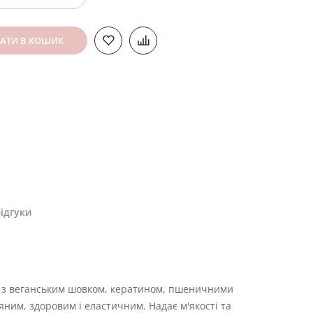
АТИ В КОШИК
ідгуки
а з веганським шовком, кератином, пшеничними
яним, здоровим і еластичним. Надає м'якості та