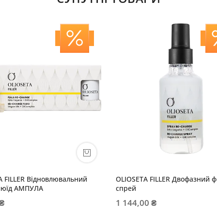
A FILLER Відновлювальний
OLIOSETA FILLER Двофазний ф
люїд АМПУЛА
спрей
 ₴
1 144,00 ₴