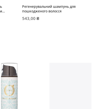
ь
Регенерувальний шампунь для
BEAUTY 
им
пошкодженого волосся
Віднов
пошкодж
543,00 ₴
494,40