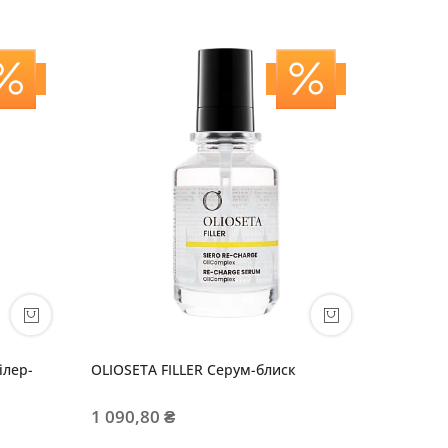
ілер-
OLIOSETA FILLER Серум-блиск
OLIOSET
маска
1 090,80 ₴
1 144,