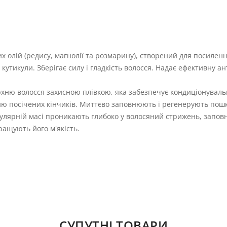
 олій (редису, магнолії та розмарину), створений для посиленн
утикули. Зберігає силу і гладкість волосся. Надає ефективну а
ню волосся захисною плівкою, яка забезпечує кондиціонувальн
нню посічених кінчиків. Миттєво заповнюють і регенерують пош
улярній масі проникають глибоко у волосяний стрижень, зап
ращують його м'якість.
СУПУТНІ ТОВАРИ