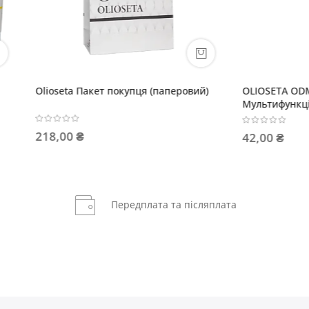
 Пакет покупця (паперовий)
OLIOSETA ODM
Мультифункціональний крем
волосся Все в одному
 ₴
42,00 ₴
Передплата та післяплата