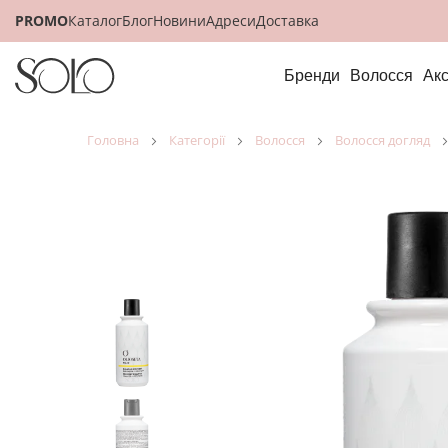
PROMO
Каталог
Блог
Новини
Адреси
Доставка
Бренди
Волосся
Ак
головна
категорії
волосся
волосся догляд