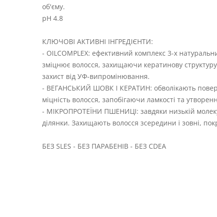
об'єму.
pH 4.8
КЛЮЧОВІ АКТИВНІ ІНГРЕДІЄНТИ:
- OILCOMPLEX: ефективний комплекс 3-х натуральних
зміцнює волосся, захищаючи кератинову структуру к
захист від УФ-випромінювання.
- ВЕГАНСЬКИЙ ШОВК І КЕРАТИН: обволікають поверх
міцність волосся, запобігаючи ламкості та утворе
- МІКРОПРОТЕЇНИ ПШЕНИЦІ: завдяки низькій молек
ділянки. Захищають волосся зсередини і зовні, пок
БЕЗ SLES - БЕЗ ПАРАБЕНІВ - БЕЗ CDEA