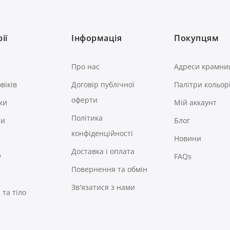
ії
Інформація
Покупцям
Про нас
Адреси крамни
віків
Договір публічної
Палітри кольор
оферти
ки
Мій аккаунт
Політика
ри
Блог
конфіденційності
Новини
Доставка і оплата
у
FAQs
Повернення та обмін
Зв'язатися з нами
та тіло