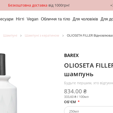
Безкоштовна доставка
від 1000грн!
+
сесуари
Нігті
Vegan
Обличчя та тіло
Для чоловіків
Для д
шампуні
шампуні з кератином
OLIOSETA FILLER Відновлюв
BAREX
OLIOSETA FILL
шампунь
Будьте першим, хто відгукн
834.00 ₴
333,60 ₴ / 100мл
ОБ'ЄМ