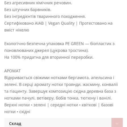
Без агресивних хімічних речовин.
Без штучних барвників.
Без інгредієнтів тваринного походження.
Сертифіковано AIAB | Vegan Quality | Протестовано на
вміст нікелю
Екологічно безпечна упаковка PE GREEN — біопластик з
поновлюваних джерел (цукрова тростина).
На 100% придатна для вторинної переробки.
АРОМАТ
Відкривається свіжими нотками бергамота, апельсина і
зелені. В серці аромату нотки троянди, жасмину, конвалії
та гіацинту. Завершує композицію східна деревна база з
нотками пачулі, ветіверу, бобів тонка, тютюну і ванілі.
Верхні нотки • зелені | середні нотки • квіткові | базові
нотки • східні
Склад