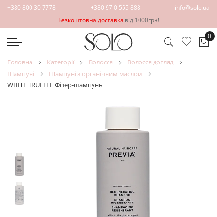
+380 800 30 7778
+380 97 0 555 888
info@solo.ua
Безкоштовна доставка
від 1000грн!
0
Ко
головна
категорії
волосся
волосся догляд
шампуні
шампуні з органічним маслом
WHITE TRUFFLE Філер-шампунь