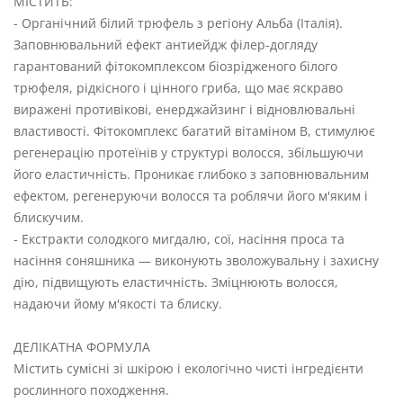
МІСТИТЬ:
- Органічний білий трюфель з регіону Альба (Італія).
Заповнювальний ефект антиейдж філер-догляду
гарантований фітокомплексом біозрідженого білого
трюфеля, рідкісного і цінного гриба, що має яскраво
виражені противікові, енерджайзинг і відновлювальні
властивості. Фітокомплекс багатий вітаміном В, стимулює
регенерацію протеїнів у структурі волосся, збільшуючи
його еластичність. Проникає глибоко з заповнювальним
ефектом, регенеруючи волосся та роблячи його м'яким і
блискучим.
- Екстракти солодкого мигдалю, сої, насіння проса та
насіння соняшника — виконують зволожувальну і захисну
дію, підвищують еластичність. Зміцнюють волосся,
надаючи йому м'якості та блиску.
ДЕЛІКАТНА ФОРМУЛА
Містить сумісні зі шкірою і екологічно чисті інгредієнти
рослинного походження.