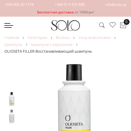
+380 800 30 7778
+380 97 0 555 888
info@solo.ua
Бесплатная доставка
от 1000грн!
0
Мо
главная
категории
волосы
уход за волосами
шампуни
шампуни с кератином
OLIOSETA FILLER Восстанавливающий шампунь