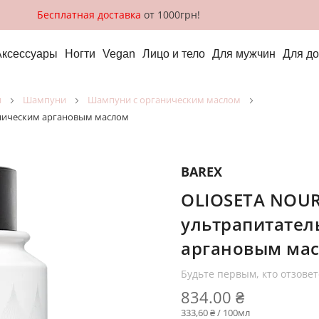
Бесплатная доставка
от 1000грн!
Аксессуары
Ногти
Vegan
Лицо и тело
Для мужчин
Для д
и
шампуни
шампуни с органическим маслом
ническим аргановым маслом
BAREX
OLIOSETA NOU
ультрапитател
аргановым ма
Будьте первым, кто отзовет
834.00 ₴
333,60 ₴ / 100мл