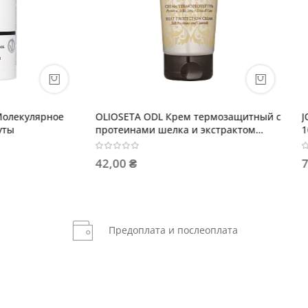
A ODL Крем термозащитный с
JOC CARE Smoothing Шампун
ами шелка и экстрактом
100% Vegan 10+10мл
ьна
79,00 ₴
Предоплата и послеоплата