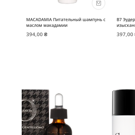
MACADAMIA Питательный шампунь с
B7 Эуде
маслом макадамии
изыскан
волос
394,00 ₴
397,00