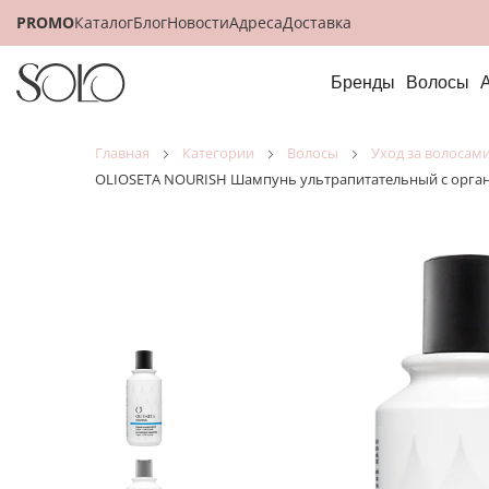
PROMO
Каталог
Блог
Новости
Адреса
Доставка
Бренды
Волосы
главная
категории
волосы
уход за волосам
OLIOSETA NOURISH Шампунь ультрапитательный с орга