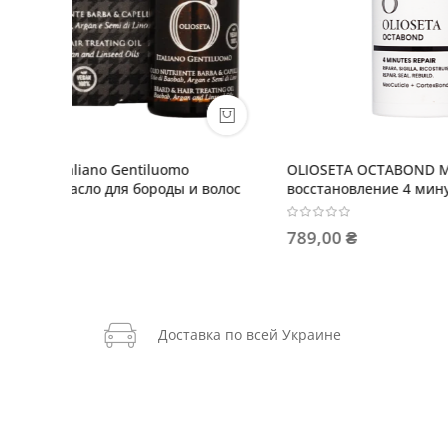
OLIOSETA OCTABOND Молекулярное
OLIOSET
 волос
восстановление 4 минуты
протеин
семян л
789,00 ₴
42,00 ₴
Доставка по всей Украине