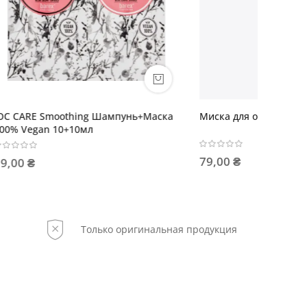
ь+Маска
Миска для окрашивания
OLIOSE
волос
79,00 ₴
834,00
Только оригинальная продукция