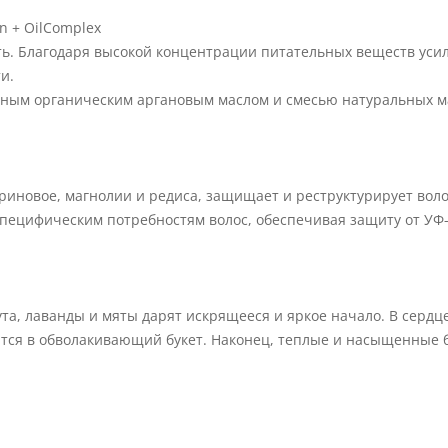
n + OilComplex
ь. Благодаря высокой концентрации питательных веществ усил
и.
ым органическим аргановым маслом и смесью натуральных ма
риновое, магнолии и редиса, защищает и реструктурирует волос
пецифическим потребностям волос, обеспечивая защиту от УФ-и
а, лаванды и мяты дарят искрящееся и яркое начало. В сердце 
тся в обволакивающий букет. Наконец, теплые и насыщенные б