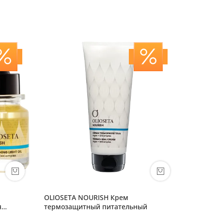
OLIOSETA NOURISH Крем
OLIOSET
я
термозащитный питательный
реконст
восстан