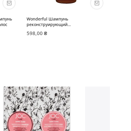
мпунь
Wonderful Шампунь
01 RIC
олос
реконструирующий
для сух
экстрапитательный
598,00 ₴
368,00