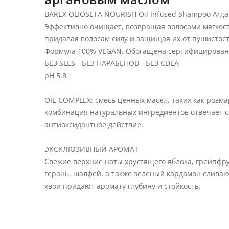
BAREX OLIOSETA NOURISH Oil Infused Shampoo Arga
Эффективно очищает, возвращая волосами мягкост
придавая волосам силу и защищая их от пушистост
Формула 100% VEGAN. Обогащена сертифицированн
БЕЗ SLES - БЕЗ ПАРАБЕНОВ - БЕЗ CDEA
pH 5.8
OIL-COMPLEX: смесь ценных масел, таких как розма
комбинация натуральных ингредиентов отвечает с
антиоксидантное действие.
ЭКСКЛЮЗИВНЫЙ АРОМАТ
Свежие верхние ноты хрустящего яблока, грейпфрут
герань, шалфей, а также зеленый кардамон сливаю
хвои придают аромату глубину и стойкость.