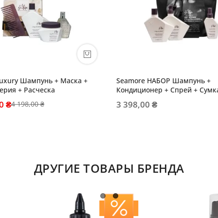
uxury Шампунь + Маска +
Seamore НАБОР Шампунь +
рия + Расческа
Кондиционер + Спрей + Сумк
0 ₴
3 398,00 ₴
4 198,00 ₴
ДРУГИЕ ТОВАРЫ БРЕНДА