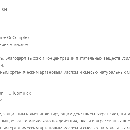
RISH
n + OilComplex
ановым маслом
ь. Благодаря высокой концентрации питательных веществ усил
и.
ым органическим аргановым маслом и смесью натуральных ма
an + OilComplex
ом
 защитным и дисциплинирующим действием. Укрепляет, питает
щищает от термического воздействия, влаги и агрессивных вне
ым органическим аргановым маслом и смесью натуральных ма