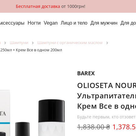
Бесплатная доставка
от 1000грн!
Аксессуары
Ногти
Vegan
Лицо и тело
Для мужчин
Для д
и
шампуни
шампуни с органическим маслом
50мл + Крем Все в одном 200мл
BAREX
OLIOSETA NOUR
Ультрапитател
Крем Все в од
Будьте первым, кто отзовет
1,838.00 ₴
1,378.5