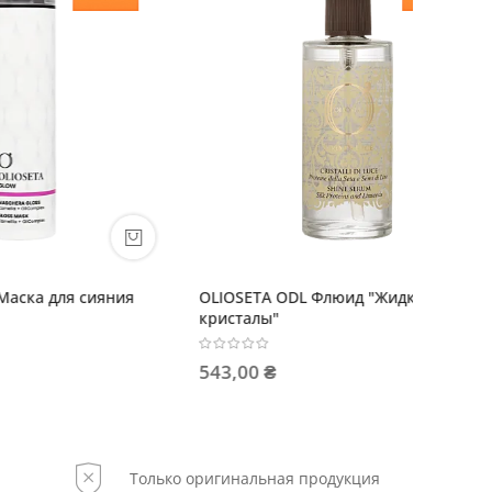
яния
OLIOSETA ODL Флюид "Жидкие
Barex I
кристалы"
Шампунь
30мл
543,00 ₴
1 228,
Только оригинальная продукция