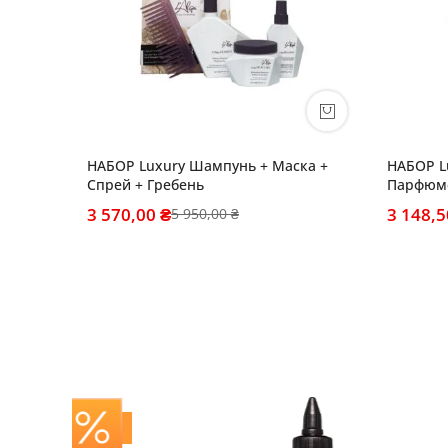
НАБОР Luxury Шампунь + Маска +
НАБОР L
Спрей + Гребень
Парфюме
3 570,00 ₴
3 148,5
5 950,00 ₴