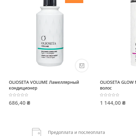
A VOLUME Ламеллярный
OLIOSETA GLOW Маска для си
онер
волос
 ₴
1 144,00 ₴
Предоплата и послеоплата