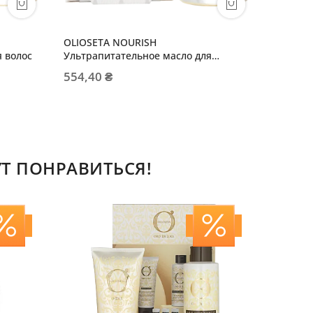
OLIOSETA NOURISH
OLIOSE
 волос
Ультрапитательное масло для
термоз
светлых и тонких волос
554,40 ₴
949,00
Т ПОНРАВИТЬСЯ!