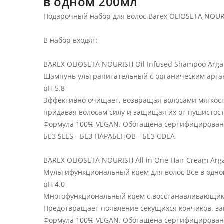
в одном 200мл
Подарочный набор для волос Barex OLIOSETA NOU
В набор входят:
BAREX OLIOSETA NOURISH Oil Infused Shampoo Arga
Шампунь ультрапитательный с органическим арг
pH 5.8
Эффективно очищает, возвращая волосами мягкост
придавая волосам силу и защищая их от пушистост
Формула 100% VEGAN. Обогащена сертифицированн
БЕЗ SLES - БЕЗ ПАРАБЕНОВ - БЕЗ CDEA
BAREX OLIOSETA NOURISH All in One Hair Cream Arg
Мультифункциональный крем для волос Все в одн
pH 4.0
Многофункциональный крем с восстанавливающим,
Предотвращает появление секущихся кончиков, за
Формула 100% VEGAN. Обогащена сертифицированн