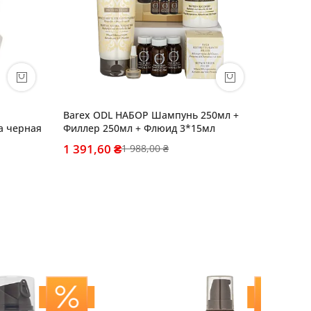
Barex ODL НАБОР Шампунь 250мл +
Дорожн
а черная
Филлер 250мл + Флюид 3*15мл
Шампунь
+ Флюид
1 391,60 ₴
753,60
1 988,00 ₴