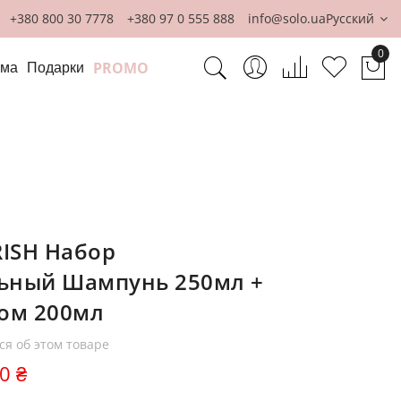
+380 800 30 7778
+380 97 0 555 888
info@solo.ua
Русский
0
PROMO
ома
Подарки
Мо
ISH Набор
ьный Шампунь 250мл +
ном 200мл
ся об этом товаре
0 ₴