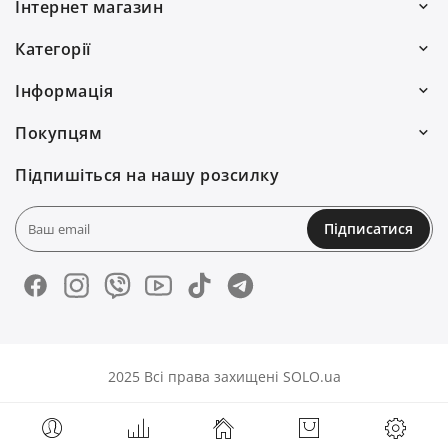
Інтернет магазин
Ми працюємо:
Категорії
Пн–Пт: 10:00–19:00
Волосся
Інформація
Сб: 10:00–16:00
Для чоловіків
Про нас
0(800) 30 7778
Покупцям
Подарунки
Договір публічної оферти
Адреси крамниць
(097) 055 58 88
Підпишіться на нашу розсилку
Аксесуари
Політика конфіденційності
Палітри кольорів
(093) 750 75 59
Нігті
Доставка і оплата
Мій аккаунт
Підписатися
info@solo.ua
Для дому
Повернення та обмін
Блог
Зв'язатися з нами
VEGAN
Зв'язатися з нами
Новини
Обличчя та тіло
FAQs
2025 Всі права захищені SOLO.ua
Блог
Контакти
Про нас
Магазин