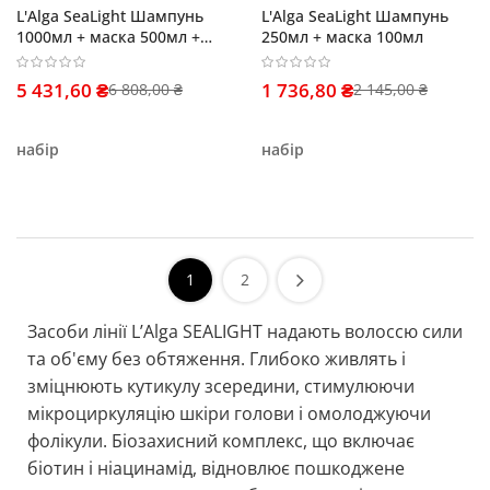
L'Alga SeaLight Шампунь
L'Alga SeaLight Шампунь
1000мл + маска 500мл +
250мл + маска 100мл
термозахисна сироватка
100мл
5 431,60 ₴
1 736,80 ₴
6 808,00 ₴
2 145,00 ₴
набір
набір
1
2
Засоби лінії L’Alga SEALIGHT надають волоссю сили
та об'єму без обтяження. Глибоко живлять і
зміцнюють кутикулу зсередини, стимулюючи
мікроциркуляцію шкіри голови і омолоджуючи
фолікули. Біозахисний комплекс, що включає
біотин і ніацинамід, відновлює пошкоджене