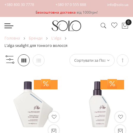
+380 800 30 7778
+380 97 0 555 888
info@solo.ua
Безкоштовна доставка
від 1000грн!
0
Ко
головна
бренди
l’alga
l’alga sealight для тонкого волосся
Сорт
у
поря
збіл