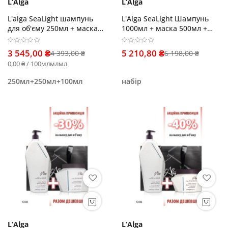
L’Alga
L’Alga
L'alga SeaLight шампунь
L'Alga SeaLight Шампунь
для об'єму 250мл + маска
1000мл + маска 500мл +
250мл+ термозахисна
незмивний спрей 125мл
сироватка 100мл
3 545,00 ₴
5 210,80 ₴
4 393,00 ₴
6 198,00 ₴
0,00 ₴ / 100млмлмл
250мл+250мл+100мл
набір
L’Alga
L’Alga