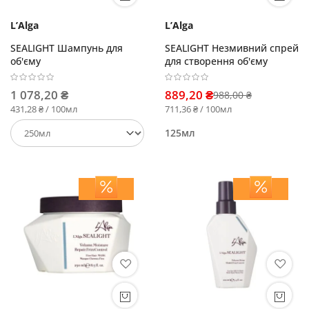
L’Alga
L’Alga
SEALIGHT Шампунь для
SEALIGHT Незмивний спрей
об'єму
для створення об'єму
1 078,20 ₴
889,20 ₴
988,00 ₴
431,28 ₴ / 100мл
711,36 ₴ / 100мл
125мл