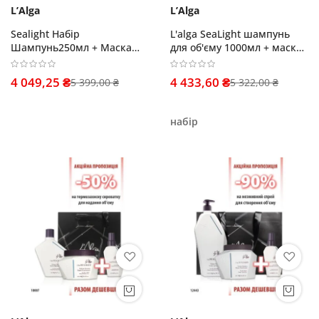
L’Alga
L’Alga
Sealight Набір
L'alga SeaLight шампунь
Шампунь250мл + Маска
для об'єму 1000мл + маска
250мл + Спрей125мл +
250мл + спрей 125мл
Гребінець + Сумка
4 049,25 ₴
4 433,60 ₴
5 399,00 ₴
5 322,00 ₴
набір