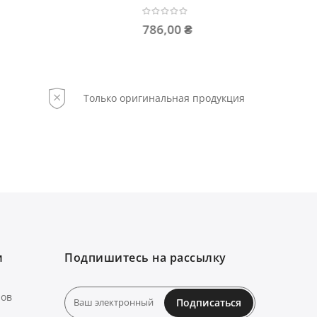
463,00 ₴
89,50
Только оригинальная продукция
м
Подпишитесь на рассылку
нов
Подписаться