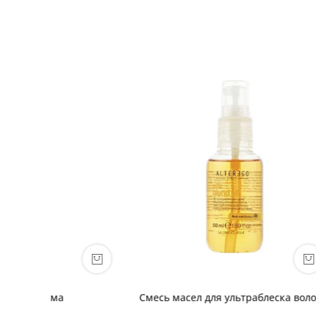
ка волос
Тонирующая маска SPICY CHOCOLATE
Urban 