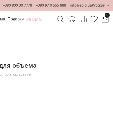
+380 800 30 7778
+380 97 0 555 888
info@solo.ua
Русский
0
PROMO
ома
Подарки
Мо
для объема
ся об этом товаре