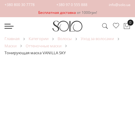
+380 800 30 7778
+380 97 0 555 888
info@solo.ua
Бесплатная доставка
от 1000грн!
0
Мо
главная
категории
волосы
уход за волосами
маски
оттеночные маски
Тонирующая маска VANILLA SKY