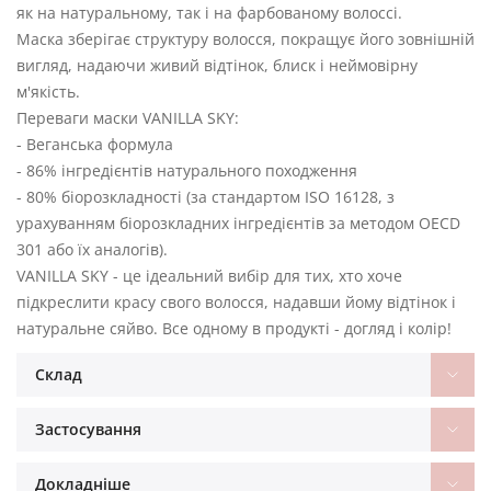
як на натуральному, так і на фарбованому волоссі.
Маска зберігає структуру волосся, покращує його зовнішній
вигляд, надаючи живий відтінок, блиск і неймовірну
м'якість.
Переваги маски VANILLA SKY:
- Веганська формула
- 86% інгредієнтів натурального походження
- 80% біорозкладності (за стандартом ISO 16128, з
урахуванням біорозкладних інгредієнтів за методом OECD
301 або їх аналогів).
VANILLA SKY - це ідеальний вибір для тих, хто хоче
підкреслити красу свого волосся, надавши йому відтінок і
натуральне сяйво. Все одному в продукті - догляд і колір!
Склад
Застосування
Докладніше