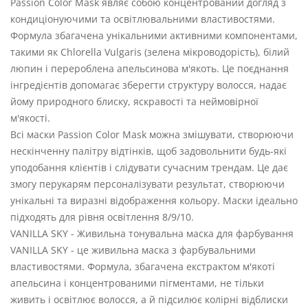
Passion Color Mask являє собою концентрований догляд з
кондиціонуючими та освітлювальними властивостями.
Формула збагачена унікальними активними компонентами,
такими як Chlorella Vulgaris (зелена мікроводорість), білий
люпин і перероблена апельсинова м'якоть. Це поєднання
інгредієнтів допомагає зберегти структуру волосся, надає
йому природного блиску, яскравості та неймовірної
м'якості.
Всі маски Passion Color Mask можна змішувати, створюючи
нескінченну палітру відтінків, щоб задовольнити будь-які
уподобання клієнтів і слідувати сучасним трендам. Це дає
змогу перукарям персоналізувати результат, створюючи
унікальні та виразні відображення кольору. Маски ідеально
підходять для рівня освітлення 8/9/10.
VANILLA SKY - Живильна тонувальна маска для фарбування
VANILLA SKY - це живильна маска з фарбувальними
властивостями. Формула, збагачена екстрактом м'якоті
апельсина і концентрованими пігментами, не тільки
живить і освітлює волосся, а й підсилює колірні відблиски