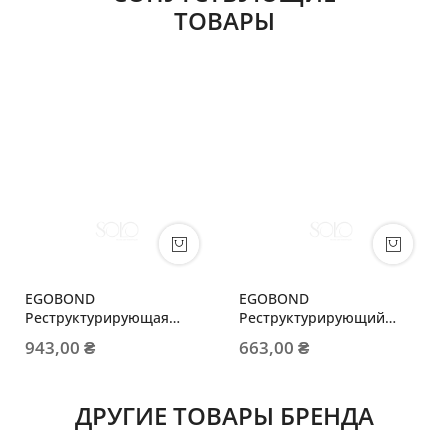
ТОВАРЫ
EGOBOND
EGOBOND
Реструктурирующая
Реструктурирующий
маска для поврежденных
шампунь для
943,00 ₴
663,00 ₴
волос
поврежденных волос
ДРУГИЕ ТОВАРЫ БРЕНДА