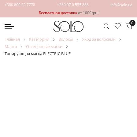
+380 800 30 7778
+380 97 0 555 888
info@solo.ua
Бесплатная доставка
от 1000грн!
0
Мо
главная
категории
волосы
уход за волосами
маски
оттеночные маски
Тонирующая маска ELECTRIC BLUE