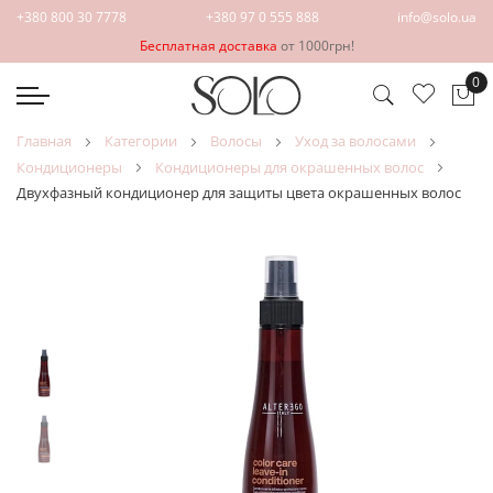
+380 800 30 7778
+380 97 0 555 888
info@solo.ua
Бесплатная доставка
от 1000грн!
0
Мо
главная
категории
волосы
уход за волосами
кондиционеры
кондиционеры для окрашенных волос
Двухфазный кондиционер для защиты цвета окрашенных волос