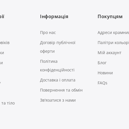
ії
Інформація
Покупцям
Про нас
Адреси крамни
віків
Договір публічної
Палітри кольор
оферти
ки
Мій аккаунт
Політика
ри
Блог
конфіденційності
Новини
Доставка і оплата
у
FAQs
Повернення та обмін
Зв'язатися з нами
та тіло