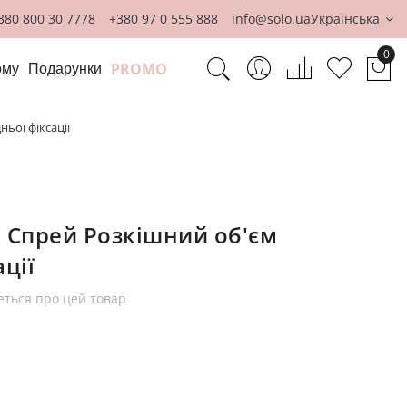
380 800 30 7778
+380 97 0 555 888
info@solo.ua
Українська
0
PROMO
ому
Подарунки
Ко
ьої фіксації
E Спрей Розкішний об'єм
ції
еться про цей товар