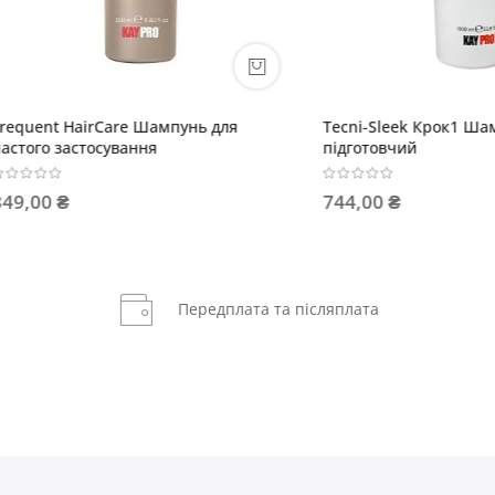
leek Крок1 Шампунь
Brazilian Liss Маска для підт
вчий
гладкості випрямленого воло
 ₴
438,00 ₴
Передплата та післяплата