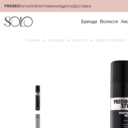
PROMO
Каталог
Блог
Новини
Адреси
Доставка
Бренди
Волосся
Ак
головна
категорії
волосся
волосся стайлінг