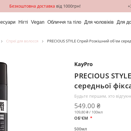
Безкоштовна доставка
від 1000грн!
+
сесуари
Нігті
Vegan
Обличчя та тіло
Для чоловіків
Для д
спреї для волосся
PRECIOUS STYLE Спрей Розкішний об'єм середн
KayPro
PRECIOUS STYL
середньої фікса
Будьте першим, хто відгукн
549.00 ₴
109,80 ₴ / 100мл
ОБ'ЄМ
500мл