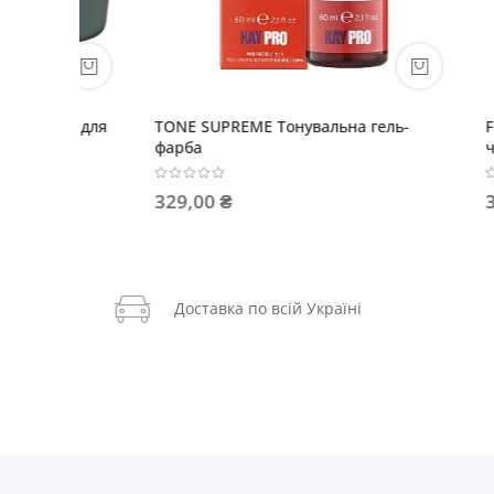
ль-
Frequent HairCare Шампунь для
Tecni-S
частого застосування
підгото
349,00 ₴
744,00
Доставка по всій Україні