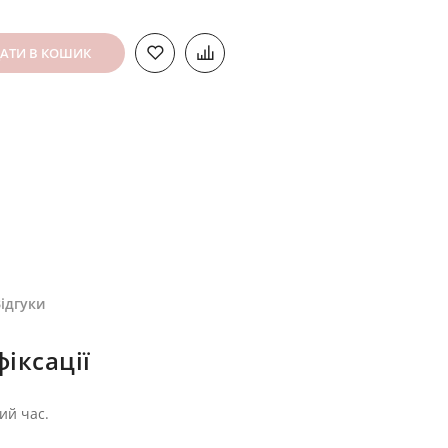
АТИ В КОШИК
ідгуки
іксації
ий час.