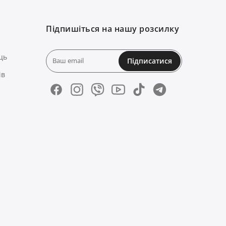
Підпишіться на нашу розсилку
ць
Підписатися
ів