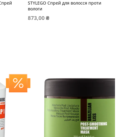
Спрей
STYLEGO Спрей для волосся проти
STYLE&F
вологи
середньо
873,00 ₴
801,00