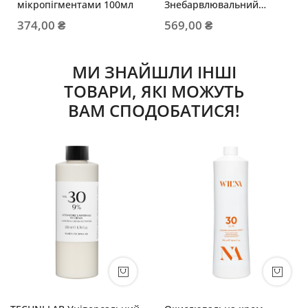
мікропігментами 100мл
Знебарвлювальний
блакитний порошок
374,00 ₴
569,00 ₴
(пакет)
МИ ЗНАЙШЛИ ІНШІ
ТОВАРИ, ЯКІ МОЖУТЬ
ВАМ СПОДОБАТИСЯ!