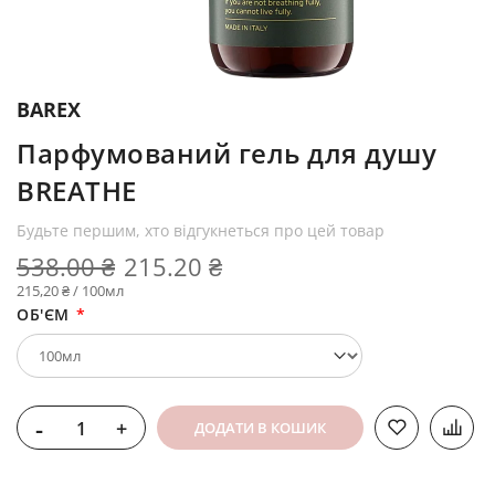
BAREX
Парфумований гель для душу
BREATHE
Будьте першим, хто відгукнеться про цей товар
538.00 ₴
215.20 ₴
215,20 ₴ / 100мл
ОБ'ЄМ
-
+
ДОДАТИ В КОШИК