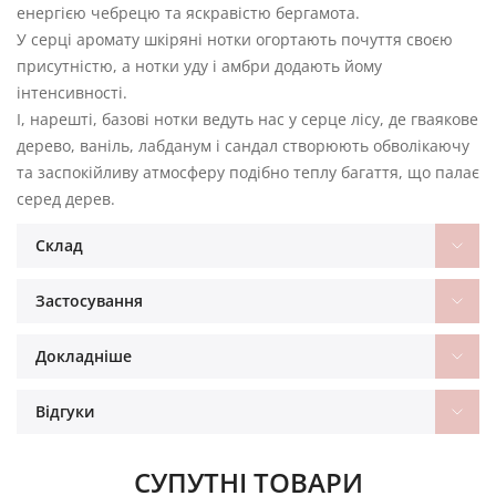
енергією чебрецю та яскравістю бергамота.
У серці аромату шкіряні нотки огортають почуття своєю
присутністю, а нотки уду і амбри додають йому
інтенсивності.
І, нарешті, базові нотки ведуть нас у серце лісу, де гваякове
дерево, ваніль, лабданум і сандал створюють обволікаючу
та заспокійливу атмосферу подібно теплу багаття, що палає
серед дерев.
Склад
Застосування
Докладніше
Відгуки
СУПУТНІ ТОВАРИ