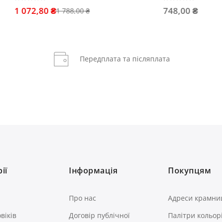
0 ₴
748,00 ₴
1 788,00 ₴
Передплата та післяплата
ії
Інформація
Покупцям
Про нас
Адреси крамни
віків
Договір публічної
Палітри кольор