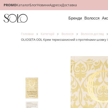
PROMO
Каталог
Блог
Новини
Адреси
Доставка
Бренди
Волосся
Ак
головна
категорії
волосся
волосся догляд
OLIOSETA ODL Крем термозахисний з протеїнами шовку і