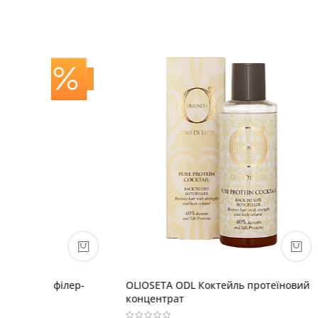
лер-
OLIOSETA ODL Коктейль протеїновий
OLIOSET
концентрат
250мл +