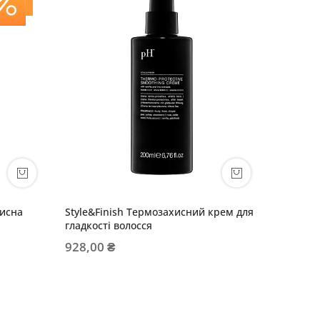
исна
Style&Finish Термозахисний крем для
ARTISAN
гладкості волосся
розглад
928,00 ₴
784,00