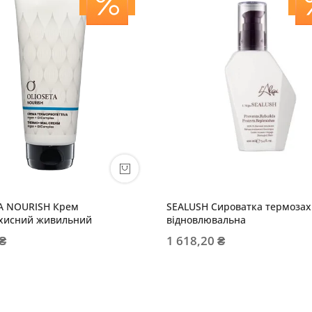
A NOURISH Крем
SEALUSH Сироватка термозах
хисний живильний
відновлювальна
 ₴
1 618,20 ₴