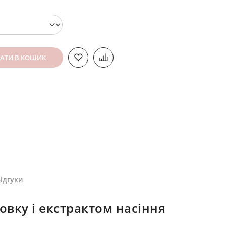
АТИ В КОШИК
ідгуки
вку і екстрактом насіння