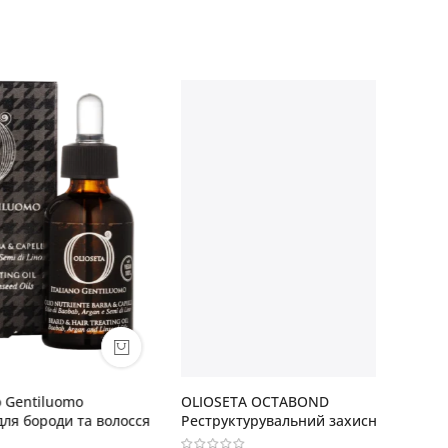
OLIOSETA OCTABOND
OLIOSETA
а волосся
Реструктурувальний захисний спрей
дефайне