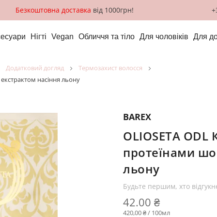
Безкоштовна доставка
від 1000грн!
+
сесуари
Нігті
Vegan
Обличчя та тіло
Для чоловіків
Для д
додатковий догляд
термозахист волосся
 екстрактом насіння льону
BAREX
OLIOSETA ODL 
протеїнами шов
льону
Будьте першим, хто відгукн
42.00 ₴
420,00 ₴ / 100мл