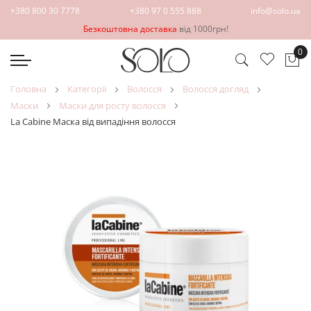
+380 800 30 7778
+380 97 0 555 888
info@solo.ua
Безкоштовна доставка
від 1000грн!
0
Ко
головна
категорії
волосся
волосся догляд
маски
маски для росту волосся
La Cabine Маска від випадіння волосся
Перейти
Перейти
до
до
кінця
початку
галереї
галереї
зображень
зображень