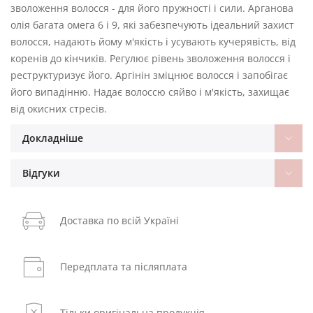
зволоження волосся - для його пружності і сили. Арганова
олія багата омега 6 і 9, які забезпечують ідеальний захист
волосся, надають йому м'якість і усувають кучерявість, від
коренів до кінчиків. Регулює рівень зволоження волосся і
реструктуризує його. Аргінін зміцнює волосся і запобігає
його випадінню. Надає волоссю сяйво і м'якість, захищає
від окисних стресів.
Докладніше
Відгуки
Доставка по всій Україні
Передплата та післяплата
Тільки оригінальна продукція