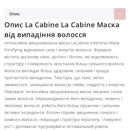
Опис
Опис La Cabine La Cabine Маска
від випадіння волосся
Інтенсивна зміцнювальна маска LaCabine Intensive Mask
Fortifying відновлює силу і енергію волосся. Формула
містить арганову олію, аргінін і біотин, які відновлюють
структуру і стимулюють зростання більш сильного волосся.
Волосся виглядає більш здоровим, сильним і краще
протистоїть випадінню. Текстура, що тане, легко
змивається, залишаючи волоссю сяйво, гладкість і енергію.
Переваги: Інтенсивна зміцнювальна маска зміцнює тонке,
ламке волосся, перешкоджаючи його випадінню, живить і
зволожує волосся, робить його більш пружним і сильним.
Активні інгредієнти: Біотин сприяє зміцненню тонкого і
ламкого волосся, покращує структуру кератину, стимулює
ріст і допомагає підтримувати оптимальний рівень