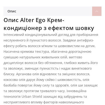
Опис
Опис Alter Ego Крем-
кондиціонер з ефектом шовку
Інтенсивний кондиціонувальний догляд для приборкання
неслухняного й пухнастого волосся. Завдяки антифриз-
ефекту робить волосся м'яким та шовковистим на дотик.
Насичена кремова текстура, збагачена дорогоцінною
сумішшю натуральних живильних олій, миттєво
дисциплінує волосся без обтяження, глибоко живить його
та зволожує, зменшує пухнастість і надає виняткового
блиску. Арганова олія відновлює та зміцнює волосся,
кокосова олія дарує йому сяйво і шовковистість, олія
баобаба повертає йому силу та здоров’я, олія ши захищає
та зволожує протягом тривалого часу. Інноваційна
технологія Urban Shield захищає від забруднень та
несприятливого впливу факторів навколишнього