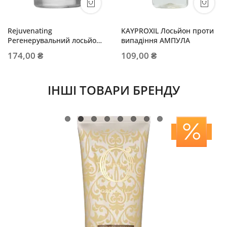
Rejuvenating
KAYPROXIL Лосьйон проти
Регенерувальний лосьйон
випадіння АМПУЛА
проти випадіння АМПУЛА
174,00 ₴
109,00 ₴
ІНШІ ТОВАРИ БРЕНДУ