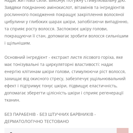
надає життєвої сили. Виконує потужну стимулювальну дію.
Завдяки поєднанню амінокислот, вітамінів та інгредієнтів
рослинного походження покращує закріплення волосяної
цибулини у глибоких шарах шкіри, запобігаючи випадінню,
та сприяє росту волосся. Заспокоює шкіру голови,
покращуючи її стан, допомагає зробити волосся сильнішим
і щільнішим.
Основний інгредієнт - екстракт листя лісового горіха, яке
має тонізувальні та циркуляторні властивості: надає
енергію клітинам шкіри голови, стимулюючи ріст волосся,
захищає від окисного стресу, забезпечує ущільнювальний
ефект і підтримує тонус шкіри, підвищує еластичність,
допомагає зберегти цілісність шкіри і сприяє регенерації
тканин.
БЕЗ ПАРАБЕНІВ - БЕЗ ШТУЧНИХ БАРВНИКІВ -
ДЕРМАТОЛОГІЧНО ТЕСТОВАНО