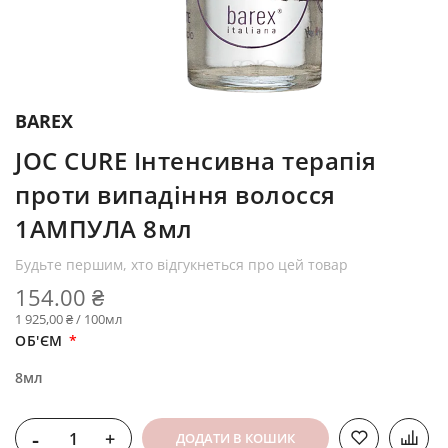
BAREX
JOC CURE Інтенсивна терапія
проти випадіння волосся
1АМПУЛА 8мл
Будьте першим, хто відгукнеться про цей товар
154.00 ₴
1 925,00 ₴ / 100мл
ОБ'ЄМ
8мл
-
+
ДОДАТИ В КОШИК