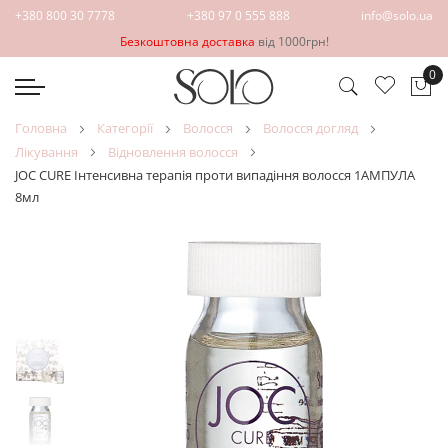
+380 800 30 7778
+380 97 0 555 888
info@solo.ua
Безкоштовна доставка
від 1000грн!
0
Ко
головна
категорії
волосся
волосся догляд
лікування
відновлення волосся
JOC CURE Інтенсивна терапія проти випадіння волосся 1АМПУЛА
8мл