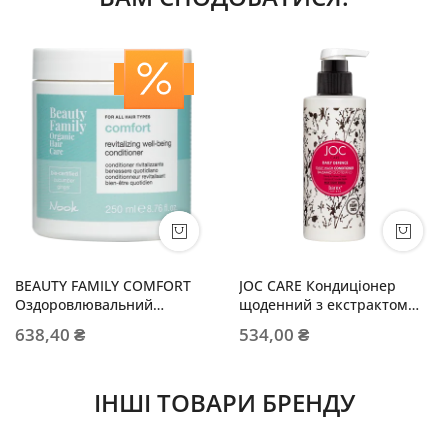
BEAUTY FAMILY COMFORT
JOC CARE Кондиціонер
Оздоровлювальний
щоденний з екстрактом
кондиціонер для всіх типів
конопель та зеленою ікрою
638,40 ₴
534,00 ₴
волосся
ІНШІ ТОВАРИ БРЕНДУ