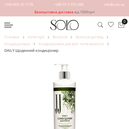
+380 800 30 7778
+380 97 0 555 888
info@solo.ua
Безкоштовна доставка
від 1000грн!
0
Ко
головна
категорії
волосся
волосся догляд
кондиціонери
кондиціонери для всіх типів волосся
DAILY Щоденний кондиціонер
Перейти
Перейти
до
до
кінця
початку
галереї
галереї
зображень
зображень